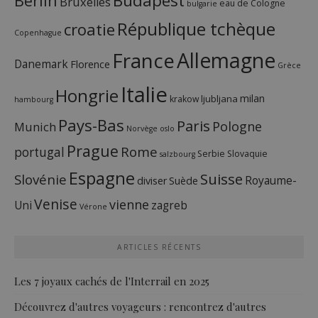
Budapest
Berlin
Bruxelles
eau de Cologne
bulgarie
République tchèque
croatie
Copenhague
France
Allemagne
Danemark
Florence
Grèce
Italie
Hongrie
milan
ljubljana
krakow
hambourg
Pays-Bas
Paris
Pologne
Munich
Norvège
oslo
Prague
Rome
portugal
Serbie
Slovaquie
salzbourg
Espagne
Suisse
Slovénie
Royaume-
diviser
Suède
Venise
vienne
Uni
zagreb
Vérone
ARTICLES RÉCENTS
Les 7 joyaux cachés de l'Interrail en 2025
Découvrez d'autres voyageurs : rencontrez d'autres