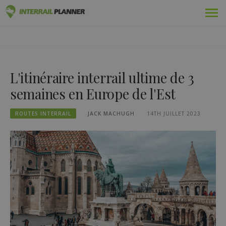
Skip
Prime
PLANIFICATEUR INTERRAIL
to
DES ARTICLES DE BLOG POUR VOUS AIDER À PLANIFIER LE
content
VOYAGE INTERRAIL PARFAIT.
Adopté
L'itinéraire interrail ultime de 3
Voyages
semaines en Europe de l'Est
Blog
ROUTES INTERRAIL
JACK MACHUGH
14TH JUILLET 2023
Guides pays
Se connecter
Planifiez un nouveau voyage !