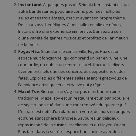
Instantané
: À quelques pas de Szimpla Kert, Instant est un
autre bar de ruines populaire connu pour ses multiples
salles et ses trois étages, chacun ayant son propre thème.
Des murs psychédéliques à une salle remplie de néons,
Instant offre une expérience immersive. Dansez au son
d'une variété de genres musicaux et profitez de l'animation
de la foule.
Fogas Ház
: Situé dans le centre-ville, Fogas Ház est un
espace multifonctionnel qui comprend un bar en ruine, une
cour-jardin, un club et un centre culturel. Il accueille divers
événements tels que des concerts, des expositions et des
fêtes. Explorez les différentes salles et imprégnez-vous de
l'ambiance artistique et alternative qui y règne.
Mazel Tov
: Bien qu'il ne s'agisse pas d'un bar en ruine
traditionnel, Mazel Tov est un restaurant et un bar populaire
de style ruine situé dans une cour rénovée du quartier juif.
L'espace est doté d'un plafond en verre, de murs en briques
et d'une atmosphère branchée. Savourez un délicieux
repas inspiré de la cuisine israélienne et du Moyen-Orient.
Plus tard dans la soirée, l'espace bar s'anime avec de la