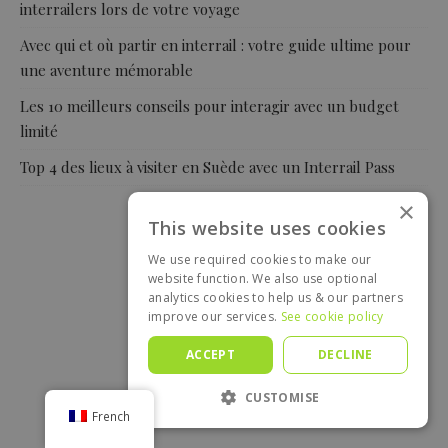
interrailers lors de votre voyage
Avec qui et où partir en interrail : votre guide ultime pour
une aventure mémorable
Les 10 meilleurs conseils pour interagir avec un budget
limité
Top 4 des lieux à visiter en Suède avec un Interrail Pass
×
This website uses cookies
We use required cookies to make our
website function. We also use optional
analytics cookies to help us & our partners
improve our services.
See cookie policy
ACCEPT
DECLINE
CUSTOMISE
French