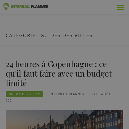
Skip
Prime
PLANIFICATEUR INTERRAIL
to
DES ARTICLES DE BLOG POUR VOUS AIDER À PLANIFIER LE
content
VOYAGE INTERRAIL PARFAIT.
Adopté
CATÉGORIE :
GUIDES DES VILLES
Voyages
Blog
24 heures à Copenhague : ce
Guides pays
qu'il faut faire avec un budget
limité
Se connecter
GUIDES DES VILLES
INTERRAIL PLANNER
24TH AOÛT
Planifiez un nouveau voyage !
2024