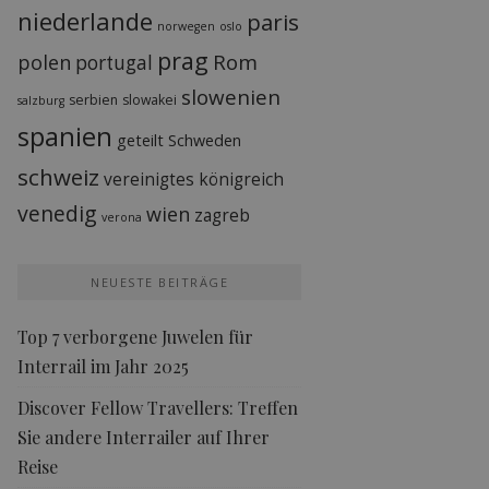
niederlande
paris
norwegen
oslo
prag
Rom
polen
portugal
slowenien
serbien
slowakei
salzburg
spanien
geteilt
Schweden
schweiz
vereinigtes königreich
venedig
wien
zagreb
verona
NEUESTE BEITRÄGE
Top 7 verborgene Juwelen für
Interrail im Jahr 2025
Discover Fellow Travellers: Treffen
Sie andere Interrailer auf Ihrer
Reise