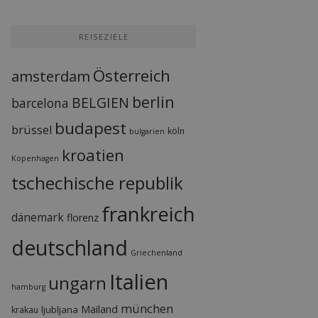
REISEZIELE
Österreich
amsterdam
berlin
BELGIEN
barcelona
budapest
brüssel
köln
bulgarien
kroatien
Kopenhagen
tschechische republik
frankreich
dänemark
florenz
deutschland
Griechenland
Italien
ungarn
hamburg
münchen
Mailand
ljubljana
krakau