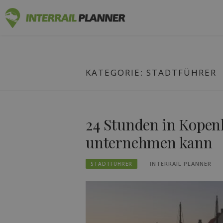
Zum
INTERRAIL
Inhalt
BLOGBEITRÄGE, DIE IHNEN HELFEN, DIE P
springen
KATEGORIE:
STADTFÜHRER
24 Stunden in Kopen
unternehmen kann
INTERRAIL PLANNER
STADTFÜHRER