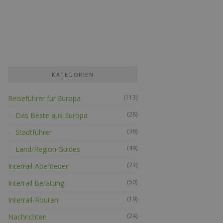
KATEGORIEN
(113)
Reiseführer für Europa
(28)
Das Beste aus Europa
(36)
Stadtführer
(49)
Land/Region Guides
(23)
Interrail-Abenteuer
(50)
Interrail Beratung
(19)
Interrail-Routen
(24)
Nachrichten