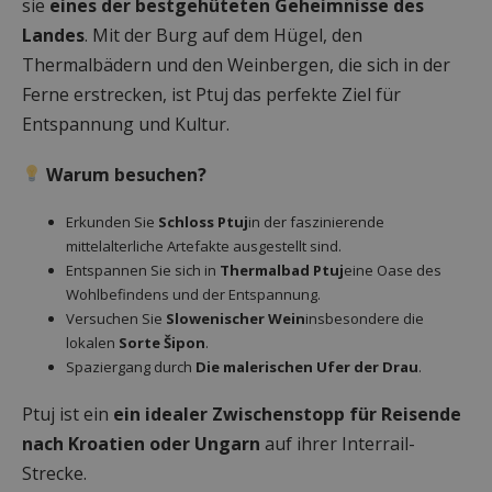
sie
eines der bestgehüteten Geheimnisse des
Landes
. Mit der Burg auf dem Hügel, den
Thermalbädern und den Weinbergen, die sich in der
Ferne erstrecken, ist Ptuj das perfekte Ziel für
Entspannung und Kultur.
Warum besuchen?
Erkunden Sie
Schloss Ptuj
in der faszinierende
mittelalterliche Artefakte ausgestellt sind.
Entspannen Sie sich in
Thermalbad Ptuj
eine Oase des
Wohlbefindens und der Entspannung.
Versuchen Sie
Slowenischer Wein
insbesondere die
lokalen
Sorte Šipon
.
Spaziergang durch
Die malerischen Ufer der Drau
.
Ptuj ist ein
ein idealer Zwischenstopp für Reisende
nach Kroatien oder Ungarn
auf ihrer Interrail-
Strecke.