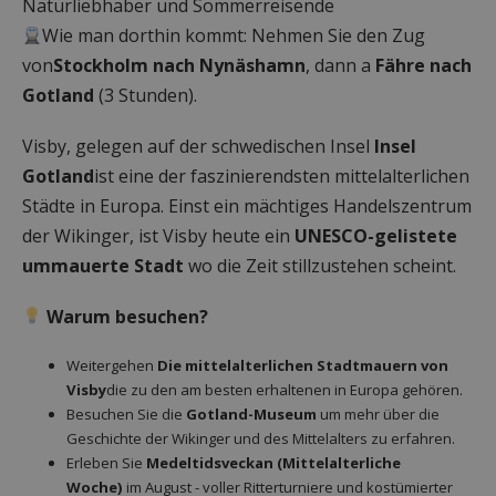
Naturliebhaber und Sommerreisende
Wie man dorthin kommt: Nehmen Sie den Zug
von
Stockholm nach Nynäshamn
, dann a
Fähre nach
Gotland
(3 Stunden).
Visby, gelegen auf der schwedischen Insel
Insel
Gotland
ist eine der faszinierendsten mittelalterlichen
Städte in Europa. Einst ein mächtiges Handelszentrum
der Wikinger, ist Visby heute ein
UNESCO-gelistete
ummauerte Stadt
wo die Zeit stillzustehen scheint.
Warum besuchen?
Weitergehen
Die mittelalterlichen Stadtmauern von
Visby
die zu den am besten erhaltenen in Europa gehören.
Besuchen Sie die
Gotland-Museum
um mehr über die
Geschichte der Wikinger und des Mittelalters zu erfahren.
Erleben Sie
Medeltidsveckan (Mittelalterliche
Woche)
im August - voller Ritterturniere und kostümierter