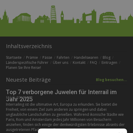
Inhaltsverzeichnis
Startseite
Prämie
Pässe
Fahrten
Handelswaren
Blog
Länderspezifische Führer
Über uns
Kontakt
FAQ
Eintragen
Planen Sie Ihre Reise!
Neueste Beiträge
Blog besuchen...
Top 7 verborgene Juwelen für Interrail im
März 07, 2025
Jahr 2025
Interrailing ist die ultimative Art, Europa zu erkunden. Sie bietet die
Freiheit, von einem Ziel zum anderen zu springen und dabei
unglaubliche Landschaften zu genießen. Während ikonische Städte wie
Paris, Rom und Amsterdam jedes Jahr Millionen von Besuchern
anziehen, finden sich einige der denkwürdigsten Erlebnisse abseits der
ausgetretenen Pfade. Wenn Sie...