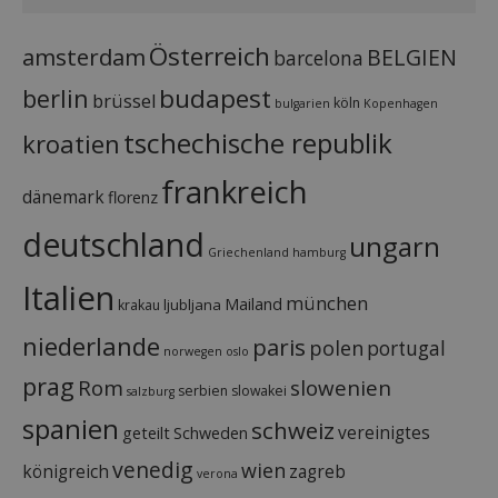
Österreich
amsterdam
BELGIEN
barcelona
budapest
berlin
brüssel
köln
bulgarien
Kopenhagen
tschechische republik
kroatien
frankreich
dänemark
florenz
deutschland
ungarn
Griechenland
hamburg
Italien
münchen
Mailand
ljubljana
krakau
niederlande
paris
polen
portugal
norwegen
oslo
prag
Rom
slowenien
serbien
slowakei
salzburg
spanien
schweiz
vereinigtes
geteilt
Schweden
venedig
wien
königreich
zagreb
verona