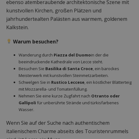
ebenso atemberaubende architektonische Szene mit
kunstvollen Kirchen, großen Plätzen und
jahrhundertealten Palästen aus warmem, goldenem
Kalkstein.
Warum besuchen?
Wanderung durch
Piazza del Duomo
in der die
beeindruckende Kathedrale von Lecce steht.
Besuchen Sie
Basilika di Santa Croce
, ein barockes
Meisterwerk mit kunstvollen Steinmetzarbeiten.
Schwelgen Sie in
Rustico Leccese
, ein köstlicher Blätterteig
mit Mozzarella- und Tomatenfüllung.
Nehmen Sie eine kurze Zugfahrt nach
Otranto oder
Gallipoli
für unberührte Strände und türkisfarbenes
Wasser.
Wenn Sie auf der Suche nach authentischem
italienischem Charme abseits des Touristenrummels