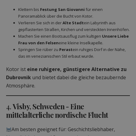
Klettern bis
Festung San Giovanni
für einen
Panoramablick über die Bucht von Kotor.
Verlieren Sie sich in der
Alte Stadt
ein Labyrinth aus
gepflasterten Straßen, Kirchen und versteckten Innenhöfen.
Machen Sie einen Bootsausflug zum kultigen
Unsere Liebe
Frau von den Felsen
eine kleine Inselkapelle.
Springen Sie rüber zu
Perast
ein ruhiges Dorf in der Nähe,
das im venezianischen Stil erbaut wurde.
Kotor ist
eine ruhigere, günstigere Alternative zu
Dubrovnik
und bietet dabei die gleiche bezaubernde
Atmosphäre.
4.
Visby, Schweden - Eine
mittelalterliche nordische Flucht
Am besten geeignet für: Geschichtsliebhaber,