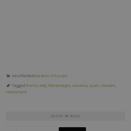
Veröffentlicht in
Best of Europe
Tagged
france
,
italy
,
Montenegro
,
slovenia
,
spain
,
sweden
,
switzerland
SUCHE IM BLOG
Suche