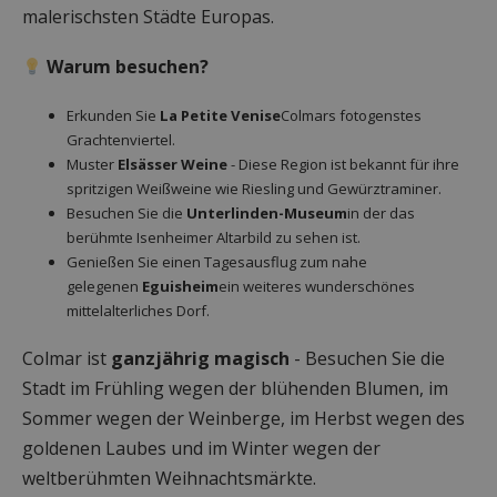
malerischsten Städte Europas.
Warum besuchen?
Erkunden Sie
La Petite Venise
Colmars fotogenstes
Grachtenviertel.
Muster
Elsässer Weine
- Diese Region ist bekannt für ihre
spritzigen Weißweine wie Riesling und Gewürztraminer.
Besuchen Sie die
Unterlinden-Museum
in der das
berühmte Isenheimer Altarbild zu sehen ist.
Genießen Sie einen Tagesausflug zum nahe
gelegenen
Eguisheim
ein weiteres wunderschönes
mittelalterliches Dorf.
Colmar ist
ganzjährig magisch
- Besuchen Sie die
Stadt im Frühling wegen der blühenden Blumen, im
Sommer wegen der Weinberge, im Herbst wegen des
goldenen Laubes und im Winter wegen der
weltberühmten Weihnachtsmärkte.