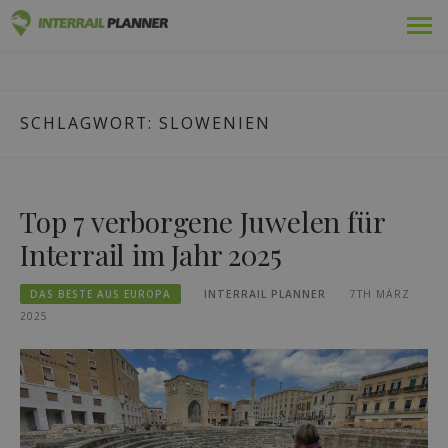
Zum
Prämie
INTERRAIL PLANER
Inhalt
BLOGBEITRÄGE, DIE IHNEN HELFEN, DIE PERFEKTE
springen
INTERRAIL-REISE ZU PLANEN.
Pässe
SCHLAGWORT:
SLOWENIEN
Fahrten
Blog
Top 7 verborgene Juwelen für
Länder-Führer
Interrail im Jahr 2025
Einloggen
DAS BESTE AUS EUROPA
INTERRAIL PLANNER
7TH MÄRZ
2025
Neue Reise planen!