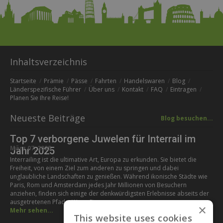
Inhaltsverzeichnis
Startseite
Prämie
Pässe
Fahrten
Handelswaren
Blog
Länderspezifische Führer
Über uns
Kontakt
FAQ
Eintragen
Planen Sie Ihre Reise!
Neueste Beiträge
Blog besuchen...
Top 7 verborgene Juwelen für Interrail im
März 07, 2025
Jahr 2025
Interrailing ist die ultimative Art, Europa zu erkunden. Sie bietet die
Freiheit, von einem Ziel zum anderen zu springen und dabei
unglaubliche Landschaften zu genießen. Während ikonische Städte wie
Paris, Rom und Amsterdam jedes Jahr Millionen von Besuchern
anziehen, finden sich einige der denkwürdigsten Erlebnisse abseits der
ausgetretenen Pfade. Wenn Sie...
×
Mehr sehen...
This website uses cookies