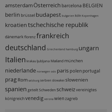
Österreich
amsterdam
BELGIEN
barcelona
budapest
berlin
brüssel
köln
bulgarien
Kopenhagen
tschechische republik
kroatien
frankreich
dänemark
florenz
deutschland
ungarn
Griechenland
hamburg
Italien
münchen
Mailand
ljubljana
krakau
niederlande
paris
polen
portugal
norwegen
oslo
prag
Rom
slowenien
serbien
slowakei
salzburg
spanien
schweiz
vereinigtes
geteilt
Schweden
venedig
wien
königreich
zagreb
verona