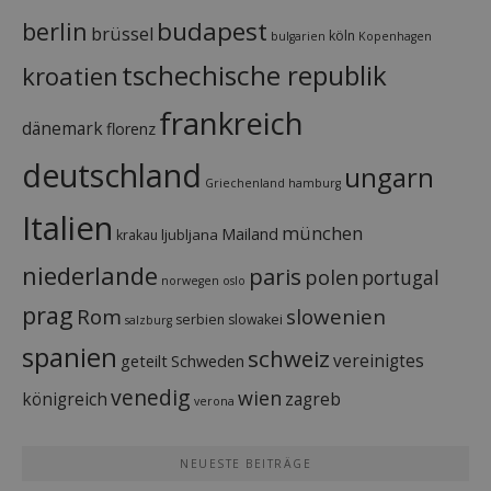
budapest
berlin
brüssel
köln
bulgarien
Kopenhagen
tschechische republik
kroatien
frankreich
dänemark
florenz
deutschland
ungarn
Griechenland
hamburg
Italien
münchen
Mailand
ljubljana
krakau
niederlande
paris
polen
portugal
norwegen
oslo
prag
Rom
slowenien
serbien
slowakei
salzburg
spanien
schweiz
vereinigtes
geteilt
Schweden
venedig
wien
königreich
zagreb
verona
NEUESTE BEITRÄGE