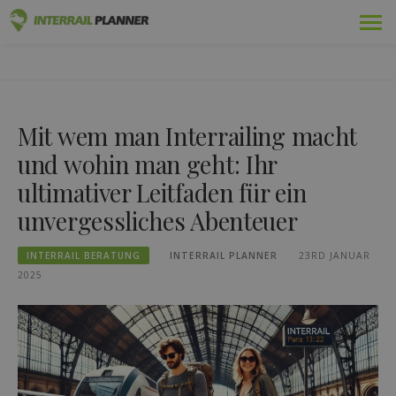
Zum
Prämie
INTERRAIL PLANER
Inhalt
BLOGBEITRÄGE, DIE IHNEN HELFEN, DIE PERFEKTE
springen
INTERRAIL-REISE ZU PLANEN.
Pässe
Mit wem man Interrailing macht
Fahrten
und wohin man geht: Ihr
Blog
ultimativer Leitfaden für ein
unvergessliches Abenteuer
Länder-Führer
Einloggen
INTERRAIL BERATUNG
INTERRAIL PLANNER
23RD JANUAR
2025
Neue Reise planen!