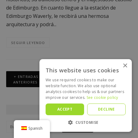
de Edimburgo. En cuanto llegue a la estación de
Edimburgo Waverly, le recibirá una hermosa
arquitectura y podrá...
SEGUIR LEYENDO
×
This website uses cookies
Navegación
ENTRADAS
We use required cookies to make our
de
ANTERIORES
website function. We also use optional
entradas
analytics cookies to help us & our partners
improve our services.
See cookie policy
ACCEPT
DECLINE
BUSCAR EN EL BLOG
CUSTOMISE
Buscar:
Spanish