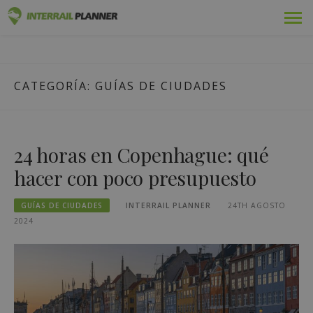
Ir
Premium
PLANIFICADOR DE
al
ENTRADAS DE BLOG QUE LE AYUDARÁN A PLANIFICAR EL
contenido
VIAJE INTERRAIL PERFECTO.
INTERRAIL
Pases
CATEGORÍA:
GUÍAS DE CIUDADES
Viajes
Blog
24 horas en Copenhague: qué
Guías de países
hacer con poco presupuesto
Conectarse
GUÍAS DE CIUDADES
INTERRAIL PLANNER
24TH AGOSTO
2024
Planifique un nuevo viaje