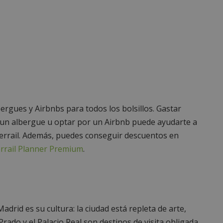
bergues y Airbnbs para todos los bolsillos. Gastar
 un albergue u optar por un Airbnb puede ayudarte a
nterrail. Además, puedes conseguir descuentos en
errail Planner Premium
.
adrid es su cultura: la ciudad está repleta de arte,
Prado y el Palacio Real son destinos de visita obligada,