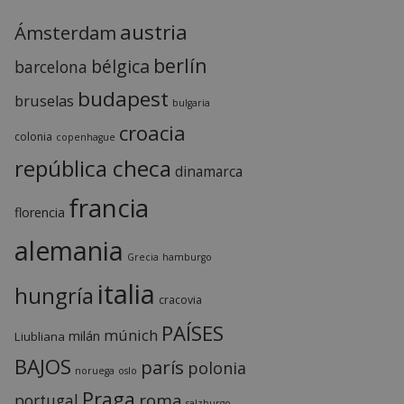
austria
Ámsterdam
berlín
bélgica
barcelona
budapest
bruselas
bulgaria
croacia
colonia
copenhague
república checa
dinamarca
francia
florencia
alemania
Grecia
hamburgo
italia
hungría
cracovia
PAÍSES
múnich
milán
Liubliana
BAJOS
parís
polonia
noruega
oslo
Praga
roma
portugal
salzburgo