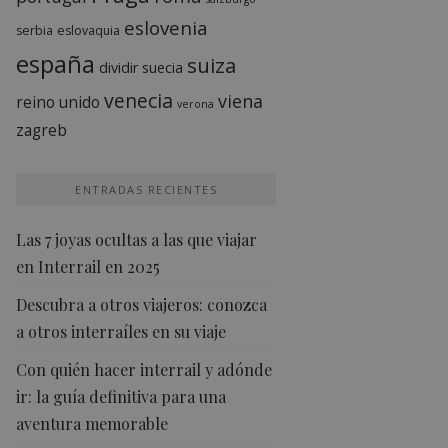
eslovenia
serbia
eslovaquia
españa
suiza
dividir
suecia
venecia
viena
reino unido
verona
zagreb
ENTRADAS RECIENTES
Las 7 joyas ocultas a las que viajar
en Interrail en 2025
Descubra a otros viajeros: conozca
a otros interraíles en su viaje
Con quién hacer interrail y adónde
ir: la guía definitiva para una
aventura memorable