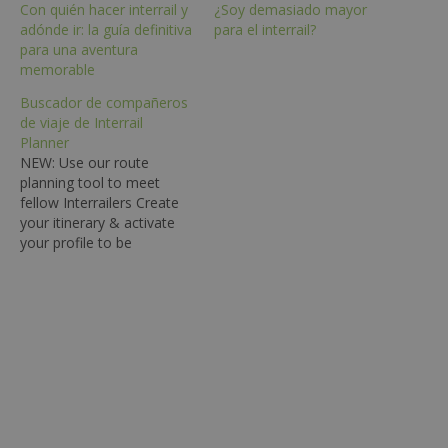
Con quién hacer interrail y
¿Soy demasiado mayor
adónde ir: la guía definitiva
para el interrail?
para una aventura
memorable
Buscador de compañeros
de viaje de Interrail
Planner
NEW: Use our route
planning tool to meet
fellow Interrailers Create
your itinerary & activate
your profile to be
discovered by people
visiting the same places at
the same time. Create
itinerary NEW! Or continue
to use our original Travel
Buddy Finder... We’ve
noticed that a lot of
people are…