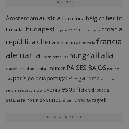
DESTINOS
austria
berlín
Ámsterdam
bélgica
barcelona
budapest
croacia
bruselas
colonia
bulgaria
copenhague
francia
república checa
dinamarca
florencia
italia
alemania
hungría
Grecia
hamburgo
PAÍSES BAJOS
múnich
milán
Liubliana
cracovia
noruega
Praga
parís
roma
polonia
portugal
oslo
salzburgo
españa
eslovenia
dividir
suecia
serbia
eslovaquia
suiza
venecia
viena
reino unido
zagreb
verona
ENTRADAS RECIENTES