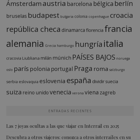
austria
berlín
Ámsterdam
bélgica
barcelona
budapest
croacia
bruselas
colonia
bulgaria
copenhague
francia
república checa
dinamarca
florencia
italia
alemania
hungría
Grecia
hamburgo
PAÍSES BAJOS
múnich
milán
Liubliana
cracovia
noruega
Praga
parís
roma
polonia
portugal
oslo
salzburgo
españa
eslovenia
dividir
suecia
serbia
eslovaquia
suiza
venecia
viena
reino unido
zagreb
verona
ENTRADAS RECIENTES
Las 7 joyas ocultas a las que viajar en Interrail en 2025
Descubra a otros viajeros: conozca a otros interraíles en su