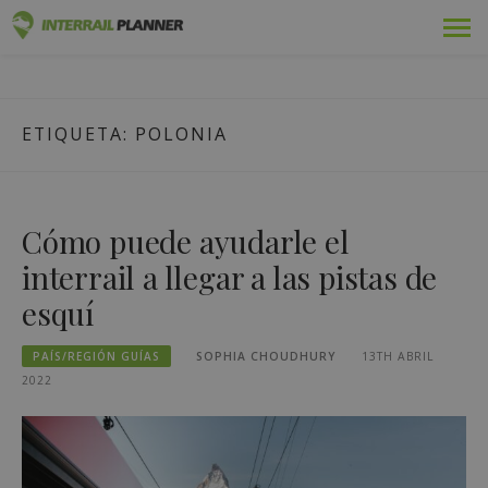
Ir
Premium
PLANIFICADOR DE
al
ENTRADAS DE BLOG QUE LE AYUDARÁN A PLANIFICAR EL
contenido
VIAJE INTERRAIL PERFECTO.
INTERRAIL
Pases
ETIQUETA:
POLONIA
Viajes
Blog
Cómo puede ayudarle el
Guías de países
interrail a llegar a las pistas de
esquí
Conectarse
PAÍS/REGIÓN GUÍAS
SOPHIA CHOUDHURY
13TH ABRIL
Planifique un nuevo viaje
2022