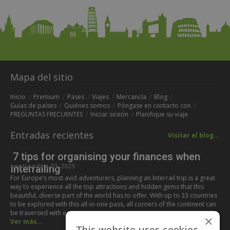
Mapa del sitio
Inicio
Premium
Pases
Viajes
Mercancía
Blog
Guías de países
Quiénes somos
Póngase en contacto con
PREGUNTAS FRECUENTES
Iniciar sesión
Planifique su viaje
Entradas recientes
Visitar el blog...
7 tips for organising your finances when
septiembre 03, 2025
Interrailing
For Europe’s most avid adventurers, planning an Interrail trip is a great
way to experience all the top attractions and hidden gems that this
beautiful, diverse part of the world has to offer. With up to 33 countries
to be explored with this all-in-one pass, all corners of the continent can
be traversed with ease,…
×
Ver más...
This website uses cookies