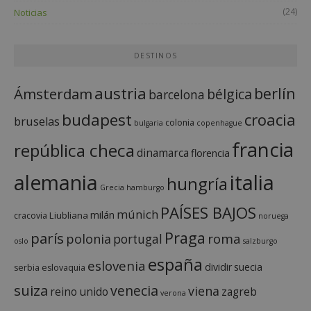
(24)
Noticias
DESTINOS
austria
berlín
Ámsterdam
bélgica
barcelona
budapest
croacia
bruselas
colonia
bulgaria
copenhague
francia
república checa
dinamarca
florencia
italia
alemania
hungría
Grecia
hamburgo
PAÍSES BAJOS
múnich
milán
Liubliana
cracovia
noruega
Praga
parís
roma
polonia
portugal
oslo
salzburgo
españa
eslovenia
dividir
suecia
serbia
eslovaquia
suiza
venecia
viena
reino unido
zagreb
verona