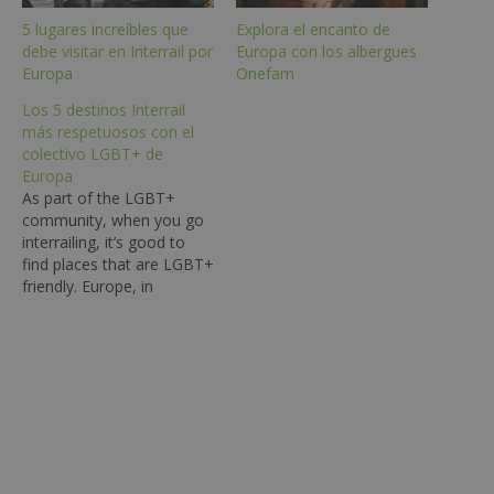
5 lugares increíbles que
Explora el encanto de
debe visitar en Interrail por
Europa con los albergues
Europa
Onefam
Los 5 destinos Interrail
más respetuosos con el
colectivo LGBT+ de
Europa
As part of the LGBT+
community, when you go
interrailing, it’s good to
find places that are LGBT+
friendly. Europe, in
particular, is known for its
wide variety of activities
that are suited to the
community. But with so
many cities to choose
from along the interrail
route, it can…