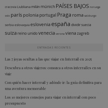
PAÍSES BAJOS
múnich
milán
Liubliana
cracovia
noruega
Praga
parís
roma
polonia
portugal
oslo
salzburgo
españa
eslovenia
dividir
suecia
serbia
eslovaquia
suiza
venecia
viena
reino unido
zagreb
verona
ENTRADAS RECIENTES
Las 7 joyas ocultas a las que viajar en Interrail en 2025
Descubra a otros viajeros: conozca a otros interraíles en su
viaje
Con quién hacer interrail y adónde ir: la guía definitiva para
una aventura memorable
Los 10 mejores consejos para viajar en interrail con poco
presupuesto