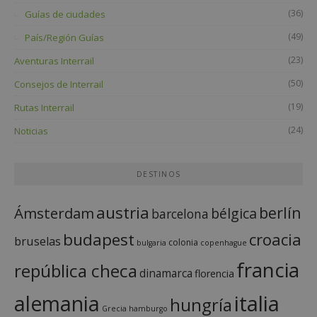
(36)
Guías de ciudades
(49)
País/Región Guías
(23)
Aventuras Interrail
(50)
Consejos de Interrail
(19)
Rutas Interrail
(24)
Noticias
DESTINOS
austria
berlín
Ámsterdam
bélgica
barcelona
budapest
croacia
bruselas
colonia
bulgaria
copenhague
francia
república checa
dinamarca
florencia
italia
alemania
hungría
Grecia
hamburgo