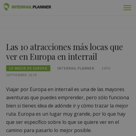
Ir
Premium
PLANIFICADOR DE
al
ENTRADAS DE BLOG QUE LE AYUDARÁN A PLANIFICAR EL
contenido
VIAJE INTERRAIL PERFECTO.
INTERRAIL
Pases
Las 10 atracciones más locas que
Viajes
ver en Europa en interrail
Blog
LO MEJOR DE EUROPA
INTERRAIL PLANNER
24TH
Guías de países
SEPTIEMBRE 2019
Conectarse
Viajar por Europa en interrail es una de las mayores
aventuras que puedes emprender, pero sólo funciona
Planifique un nuevo viaje
bien si tienes idea de adónde ir y cómo trazar la mejor
ruta. Europa es un lugar muy grande, por lo que hay
que ser específico sobre lo que se quiere ver en el
camino para pasarlo lo mejor posible.