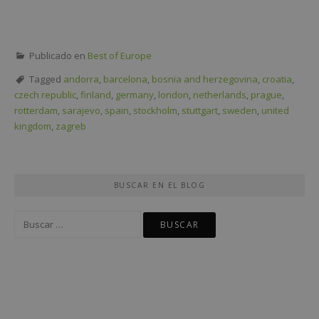
Publicado en
Best of Europe
Tagged
andorra
,
barcelona
,
bosnia and herzegovina
,
croatia
,
czech republic
,
finland
,
germany
,
london
,
netherlands
,
prague
,
rotterdam
,
sarajevo
,
spain
,
stockholm
,
stuttgart
,
sweden
,
united
kingdom
,
zagreb
BUSCAR EN EL BLOG
Buscar: