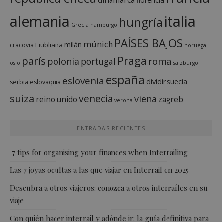
florencia
italia
alemania
hungría
Grecia
hamburgo
PAÍSES BAJOS
múnich
milán
Liubliana
cracovia
noruega
Praga
parís
roma
polonia
portugal
oslo
salzburgo
españa
eslovenia
dividir
suecia
serbia
eslovaquia
suiza
venecia
viena
reino unido
zagreb
verona
ENTRADAS RECIENTES
7 tips for organising your finances when Interrailing
Las 7 joyas ocultas a las que viajar en Interrail en 2025
Descubra a otros viajeros: conozca a otros interraíles en su
viaje
Con quién hacer interrail y adónde ir: la guía definitiva para