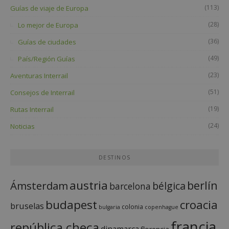
(113)
Guías de viaje de Europa
(28)
Lo mejor de Europa
(36)
Guías de ciudades
(49)
País/Región Guías
(23)
Aventuras Interrail
(51)
Consejos de Interrail
(19)
Rutas Interrail
(24)
Noticias
DESTINOS
austria
berlín
Ámsterdam
bélgica
barcelona
budapest
croacia
bruselas
colonia
bulgaria
copenhague
francia
república checa
dinamarca