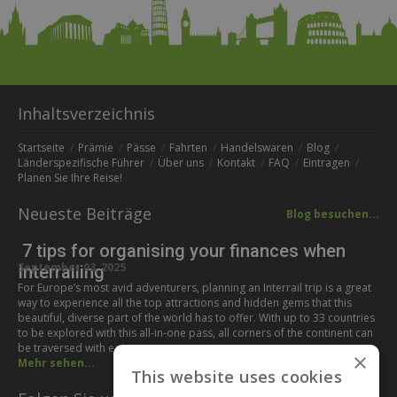
Inhaltsverzeichnis
Startseite
Prämie
Pässe
Fahrten
Handelswaren
Blog
Länderspezifische Führer
Über uns
Kontakt
FAQ
Eintragen
Planen Sie Ihre Reise!
Neueste Beiträge
Blog besuchen...
7 tips for organising your finances when
September 03, 2025
Interrailing
For Europe’s most avid adventurers, planning an Interrail trip is a great
way to experience all the top attractions and hidden gems that this
beautiful, diverse part of the world has to offer. With up to 33 countries
to be explored with this all-in-one pass, all corners of the continent can
be traversed with ease,…
×
Mehr sehen...
This website uses cookies