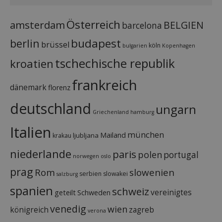
Österreich
amsterdam
BELGIEN
barcelona
budapest
berlin
brüssel
köln
bulgarien
Kopenhagen
tschechische republik
kroatien
frankreich
dänemark
florenz
deutschland
ungarn
Griechenland
hamburg
Italien
münchen
Mailand
ljubljana
krakau
niederlande
paris
polen
portugal
norwegen
oslo
prag
Rom
slowenien
serbien
slowakei
salzburg
spanien
schweiz
vereinigtes
geteilt
Schweden
venedig
wien
königreich
zagreb
verona