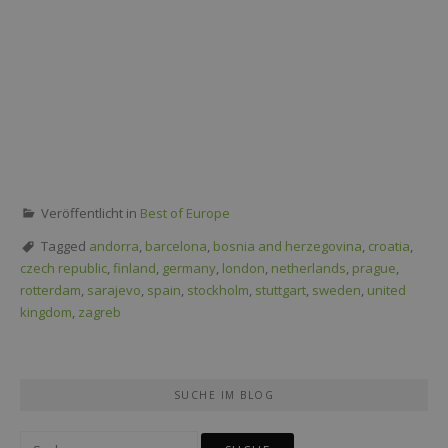
Veröffentlicht in
Best of Europe
Tagged
andorra
,
barcelona
,
bosnia and herzegovina
,
croatia
,
czech republic
,
finland
,
germany
,
london
,
netherlands
,
prague
,
rotterdam
,
sarajevo
,
spain
,
stockholm
,
stuttgart
,
sweden
,
united
kingdom
,
zagreb
SUCHE IM BLOG
Suche