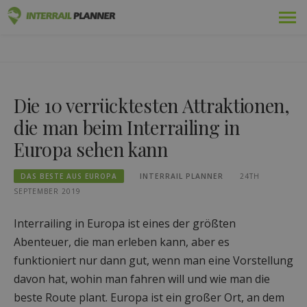
Zum
Prämie
INTERRAIL PLANER
Inhalt
BLOGBEITRÄGE, DIE IHNEN HELFEN, DIE PERFEKTE
springen
INTERRAIL-REISE ZU PLANEN.
Pässe
Die 10 verrücktesten Attraktionen,
Fahrten
die man beim Interrailing in
Blog
Europa sehen kann
Länder-Führer
DAS BESTE AUS EUROPA
INTERRAIL PLANNER
24TH
SEPTEMBER 2019
Einloggen
Interrailing in Europa ist eines der größten
Neue Reise planen!
Abenteuer, die man erleben kann, aber es
funktioniert nur dann gut, wenn man eine Vorstellung
davon hat, wohin man fahren will und wie man die
beste Route plant. Europa ist ein großer Ort, an dem