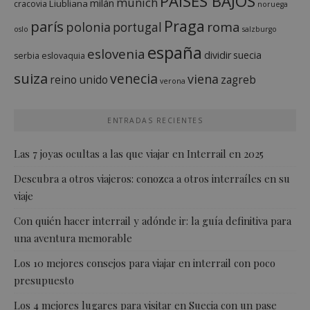
PAÍSES BAJOS
múnich
milán
Liubliana
cracovia
noruega
Praga
parís
roma
polonia
portugal
oslo
salzburgo
españa
eslovenia
dividir
suecia
serbia
eslovaquia
suiza
venecia
viena
reino unido
zagreb
verona
ENTRADAS RECIENTES
Las 7 joyas ocultas a las que viajar en Interrail en 2025
Descubra a otros viajeros: conozca a otros interraíles en su
viaje
Con quién hacer interrail y adónde ir: la guía definitiva para
una aventura memorable
Los 10 mejores consejos para viajar en interrail con poco
presupuesto
Los 4 mejores lugares para visitar en Suecia con un pase