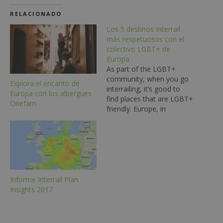
RELACIONADO
Los 5 destinos Interrail
más respetuosos con el
colectivo LGBT+ de
Europa
As part of the LGBT+
community, when you go
Explora el encanto de
interrailing, it’s good to
Europa con los albergues
find places that are LGBT+
Onefam
friendly. Europe, in
particular, is known for its
wide variety of activities
that are suited to the
community. But with so
many cities to choose
from along the interrail
route, it can…
Informe Interrail Plan
Insights 2017