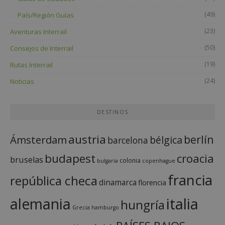
(49)
País/Región Guías
(23)
Aventuras Interrail
(50)
Consejos de Interrail
(19)
Rutas Interrail
(24)
Noticias
DESTINOS
austria
berlín
Ámsterdam
bélgica
barcelona
budapest
croacia
bruselas
colonia
bulgaria
copenhague
francia
república checa
dinamarca
florencia
italia
alemania
hungría
Grecia
hamburgo