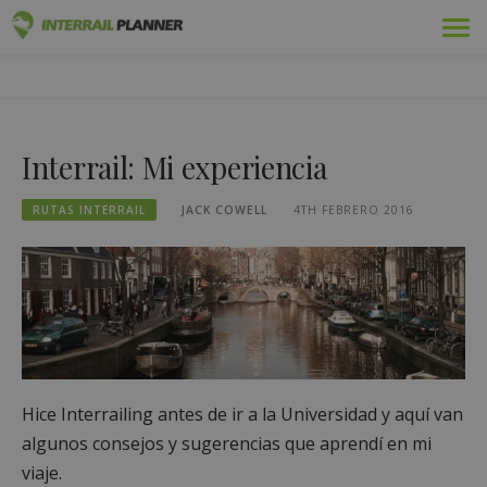
Ir
Premium
PLANIFICADOR DE
al
ENTRADAS DE BLOG QUE LE AYUDARÁN A PLANIFICAR EL
contenido
VIAJE INTERRAIL PERFECTO.
INTERRAIL
Pases
Interrail: Mi experiencia
Viajes
RUTAS INTERRAIL
JACK COWELL
4TH FEBRERO 2016
Blog
Guías de países
Conectarse
Planifique un nuevo viaje
Hice Interrailing antes de ir a la Universidad y aquí van
algunos consejos y sugerencias que aprendí en mi
viaje.