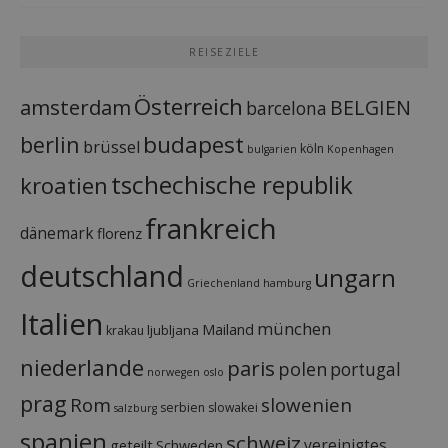
REISEZIELE
Österreich
amsterdam
BELGIEN
barcelona
budapest
berlin
brüssel
köln
bulgarien
Kopenhagen
tschechische republik
kroatien
frankreich
dänemark
florenz
deutschland
ungarn
Griechenland
hamburg
Italien
münchen
Mailand
ljubljana
krakau
niederlande
paris
polen
portugal
norwegen
oslo
prag
Rom
slowenien
serbien
slowakei
salzburg
spanien
schweiz
vereinigtes
geteilt
Schweden