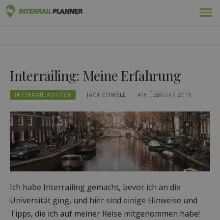
Zum
Prämie
INTERRAIL PLANER
Inhalt
BLOGBEITRÄGE, DIE IHNEN HELFEN, DIE PERFEKTE
springen
INTERRAIL-REISE ZU PLANEN.
Pässe
Interrailing: Meine Erfahrung
Fahrten
INTERRAIL-ROUTEN
JACK COWELL
4TH FEBRUAR 2016
Blog
Länder-Führer
Abmelden
Neue Reise planen!
Ich habe Interrailing gemacht, bevor ich an die
Universität ging, und hier sind einige Hinweise und
Tipps, die ich auf meiner Reise mitgenommen habe!