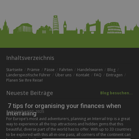
Inhaltsverzeichnis
Startseite
Prämie
Pässe
Fahrten
Handelswaren
Blog
Länderspezifische Führer
Über uns
Kontakt
FAQ
Eintragen
Planen Sie Ihre Reise!
Neueste Beiträge
Blog besuchen...
7 tips for organising your finances when
September 03, 2025
Interrailing
For Europe’s most avid adventurers, planning an Interrail trip is a great
way to experience all the top attractions and hidden gems that this
beautiful, diverse part of the world has to offer. With up to 33 countries
to be explored with this all-in-one pass, all corners of the continent can