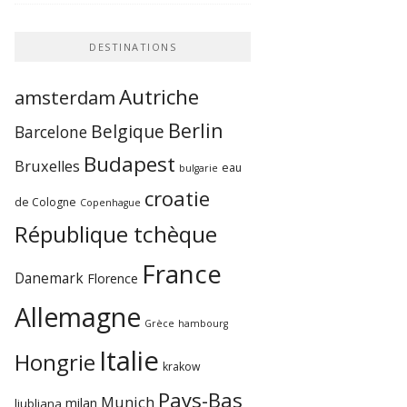
DESTINATIONS
Autriche
amsterdam
Berlin
Belgique
Barcelone
Budapest
Bruxelles
eau
bulgarie
croatie
de Cologne
Copenhague
République tchèque
France
Danemark
Florence
Allemagne
Grèce
hambourg
Italie
Hongrie
krakow
Pays-Bas
Munich
milan
ljubljana