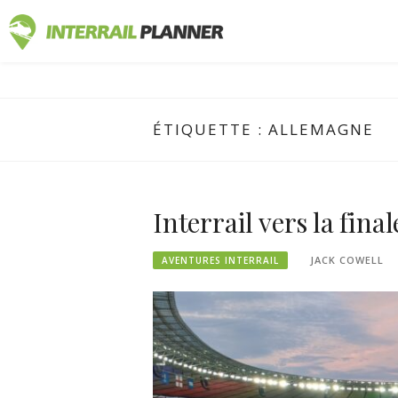
Skip
PLANIFICA
to
DES ARTICLES DE BLOG POUR VOUS AIDER
content
ÉTIQUETTE :
ALLEMAGNE
Interrail vers la fin
JACK COWELL
AVENTURES INTERRAIL