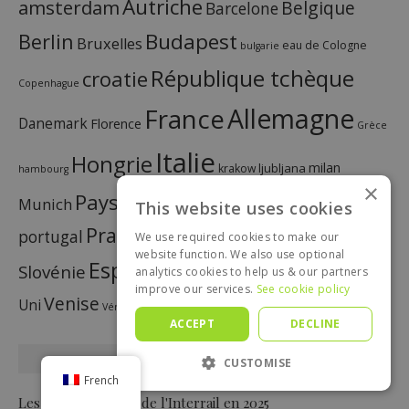
Autriche
amsterdam
Belgique
Barcelone
Budapest
Berlin
Bruxelles
eau de Cologne
bulgarie
République tchèque
croatie
Copenhague
France
Allemagne
Danemark
Florence
Grèce
Italie
Hongrie
milan
ljubljana
krakow
hambourg
×
Pays-Bas
Paris
Pologne
Munich
This website uses cookies
Norvège
oslo
Prague
Rome
portugal
We use required cookies to make our
Serbie
Slovaquie
salzbourg
website function. We also use optional
Espagne
Suisse
Slovénie
Royaume-
analytics cookies to help us & our partners
diviser
Suède
improve our services.
See cookie policy
Venise
vienne
Uni
zagreb
Vérone
ACCEPT
DECLINE
ARTICLES RÉCENTS
CUSTOMISE
French
Les 7 joyaux cachés de l'Interrail en 2025