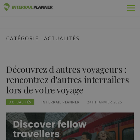
Skip
Prime
PLANIFICATEUR INTERRAIL
to
DES ARTICLES DE BLOG POUR VOUS AIDER À PLANIFIER LE
content
VOYAGE INTERRAIL PARFAIT.
Adopté
CATÉGORIE :
ACTUALITÉS
Voyages
Blog
Découvrez d'autres voyageurs :
Guides pays
rencontrez d'autres interrailers
lors de votre voyage
Se connecter
ACTUALITÉS
INTERRAIL PLANNER
24TH JANVIER 2025
Planifiez un nouveau voyage !