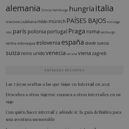
italia
alemania
hungría
Grecia
hamburgo
PAÍSES BAJOS
múnich
milán
Liubliana
cracovia
noruega
Praga
parís
roma
polonia
portugal
oslo
salzburgo
españa
eslovenia
dividir
suecia
serbia
eslovaquia
suiza
venecia
viena
reino unido
zagreb
verona
ENTRADAS RECIENTES
Las 7 joyas ocultas a las que viajar en Interrail en 2025
Descubra a otros viajeros: conozca a otros interraíles en su
viaje
Con quién hacer interrail y adónde ir: la guía definitiva para
una aventura memorable