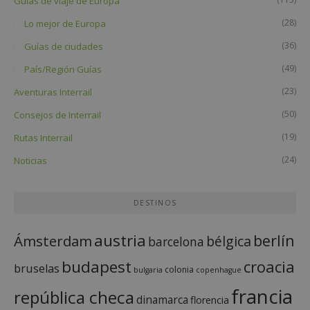
Guías de viaje de Europa
(28)
Lo mejor de Europa
(36)
Guías de ciudades
(49)
País/Región Guías
(23)
Aventuras Interrail
(50)
Consejos de Interrail
(19)
Rutas Interrail
(24)
Noticias
DESTINOS
austria
berlín
Ámsterdam
bélgica
barcelona
budapest
croacia
bruselas
colonia
bulgaria
copenhague
francia
república checa
dinamarca
florencia