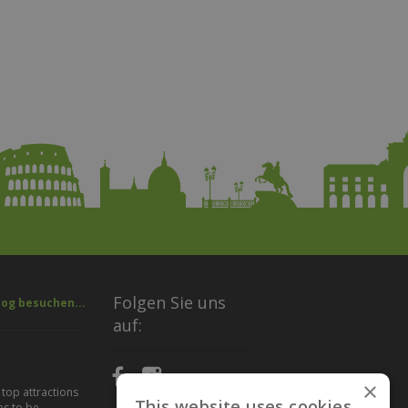
Folgen Sie uns
log besuchen...
auf:
×
 top attractions
This website uses cookies
es to be