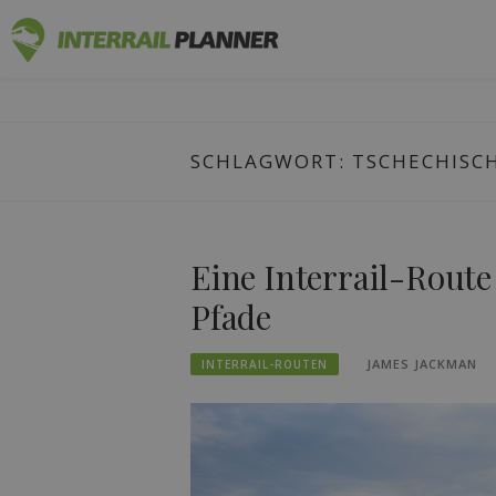
Zum
INTERRAIL
Inhalt
BLOGBEITRÄGE, DIE IHNEN HELFEN, DIE P
springen
SCHLAGWORT:
TSCHECHISCH
Eine Interrail-Route
Pfade
JAMES JACKMAN
INTERRAIL-ROUTEN