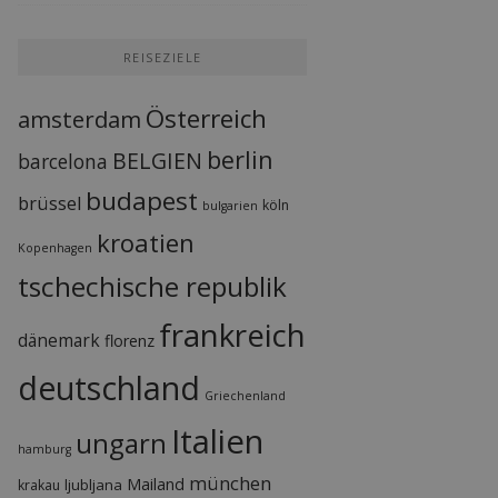
REISEZIELE
Österreich
amsterdam
berlin
BELGIEN
barcelona
budapest
brüssel
köln
bulgarien
kroatien
Kopenhagen
tschechische republik
frankreich
dänemark
florenz
deutschland
Griechenland
Italien
ungarn
hamburg
münchen
Mailand
ljubljana
krakau