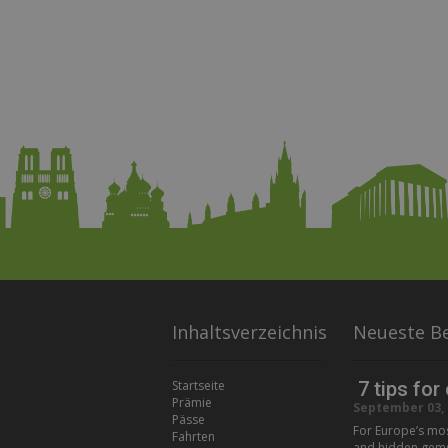
Inhaltsverzeichnis
Neueste Be
Startseite
7 tips for
Prämie
September 03, 
Pässe
For Europe’s most
Fahrten
and hidden gems t