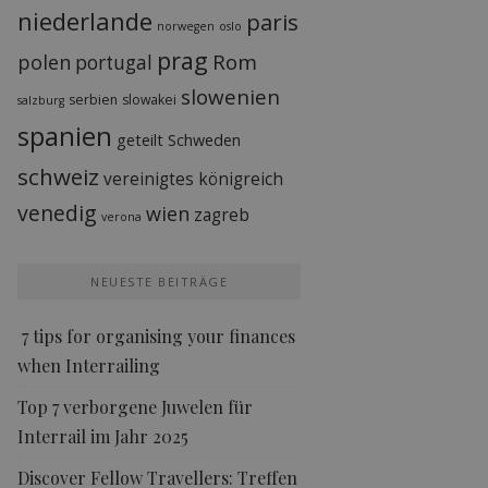
niederlande
paris
norwegen
oslo
prag
Rom
polen
portugal
slowenien
serbien
slowakei
salzburg
spanien
geteilt
Schweden
schweiz
vereinigtes königreich
venedig
wien
zagreb
verona
NEUESTE BEITRÄGE
7 tips for organising your finances
when Interrailing
Top 7 verborgene Juwelen für
Interrail im Jahr 2025
Discover Fellow Travellers: Treffen