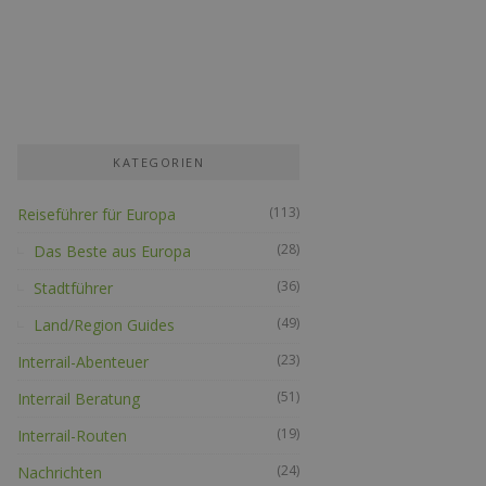
KATEGORIEN
(113)
Reiseführer für Europa
(28)
Das Beste aus Europa
(36)
Stadtführer
(49)
Land/Region Guides
(23)
Interrail-Abenteuer
(51)
Interrail Beratung
(19)
Interrail-Routen
(24)
Nachrichten