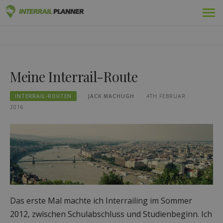
Zum
Prämie
INTERRAIL PLANER
Inhalt
BLOGBEITRÄGE, DIE IHNEN HELFEN, DIE PERFEKTE
springen
INTERRAIL-REISE ZU PLANEN.
Pässe
Meine Interrail-Route
Fahrten
INTERRAIL-ROUTEN
JACK MACHUGH
4TH FEBRUAR
Blog
2016
Länder-Führer
Abmelden
Neue Reise planen!
Das erste Mal machte ich Interrailing im Sommer
2012, zwischen Schulabschluss und Studienbeginn. Ich