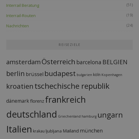
(51)
Interrail Beratung
(19)
Interrail-Routen
(24)
Nachrichten
REISEZIELE
Österreich
amsterdam
BELGIEN
barcelona
budapest
berlin
brüssel
köln
bulgarien
Kopenhagen
tschechische republik
kroatien
frankreich
dänemark
florenz
deutschland
ungarn
Griechenland
hamburg
Italien
münchen
Mailand
ljubljana
krakau