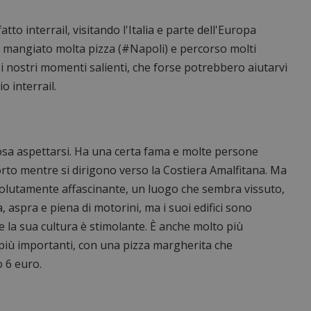
tto interrail, visitando l'Italia e parte dell'Europa
, mangiato molta pizza (#Napoli) e percorso molti
 i nostri momenti salienti, che forse potrebbero aiutarvi
o interrail.
cosa aspettarsi. Ha una certa fama e molte persone
to mentre si dirigono verso la Costiera Amalfitana. Ma
solutamente affascinante, un luogo che sembra vissuto,
 aspra e piena di motorini, ma i suoi edifici sono
 e la sua cultura è stimolante. È anche molto più
e più importanti, con una pizza margherita che
o 6 euro.