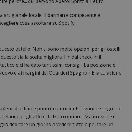
apire perché... qui servono Aperol Spritz a 1 euro.
a artigianale locale. Il barman è competente e
 scegliere cosa ascoltare su Spotify!
e questo ostello. Non ci sono molte opzioni per gli ostelli
esto sia la scelta migliore. Fin dal check-in il
astico e ci ha dato tantissimi consigli. La posizione è
Nuovo e ai margini dei Quartieri Spagnoli. E la colazione
plendidi edifici e punti di riferimento ovunque si guardi:
langelo, gli Uffizi... la lista continua. Ma in estate è
eglio dedicare un giorno a vedere tutto e poi fare un