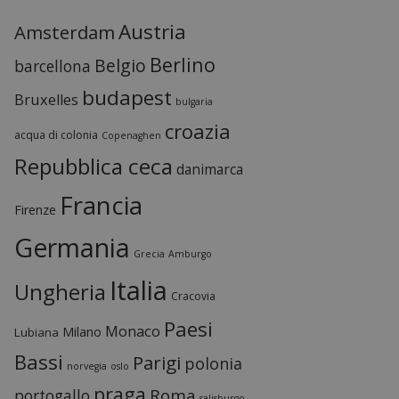
Austria
Amsterdam
Berlino
Belgio
barcellona
budapest
Bruxelles
bulgaria
croazia
acqua di colonia
Copenaghen
Repubblica ceca
danimarca
Francia
Firenze
Germania
Grecia
Amburgo
Italia
Ungheria
Cracovia
Paesi
Monaco
Milano
Lubiana
Bassi
Parigi
polonia
norvegia
oslo
praga
Roma
portogallo
salisburgo