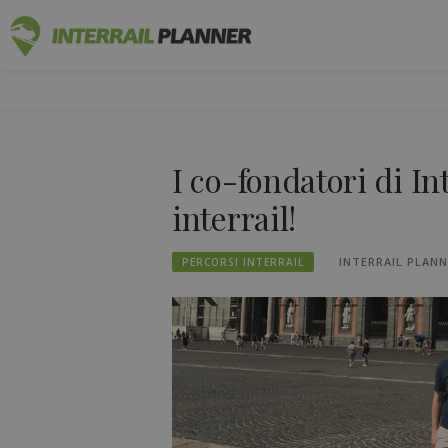
Vai
PIANIFICAT
al
I POST DEL BLOG PER AIUTARVI A PIANIF
contenuto
I co-fondatori di In
interrail!
INTERRAIL PLAN
PERCORSI INTERRAIL