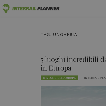
Vai
PIANIFICAT
al
I POST DEL BLOG PER AIUTARVI A PIANIF
contenuto
TAG:
UNGHERIA
5 luoghi incredibili d
in Europa
INTERRAIL PL
IL MEGLIO DELL'EUROPA