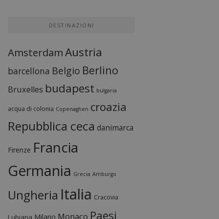
DESTINAZIONI
Austria
Amsterdam
Berlino
Belgio
barcellona
budapest
Bruxelles
bulgaria
croazia
acqua di colonia
Copenaghen
Repubblica ceca
danimarca
Francia
Firenze
Germania
Grecia
Amburgo
Italia
Ungheria
Cracovia
Paesi
Monaco
Milano
Lubiana