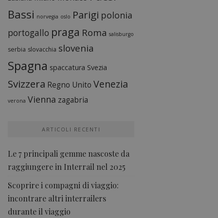
Bassi
Parigi
polonia
norvegia
oslo
praga
Roma
portogallo
salisburgo
slovenia
serbia
slovacchia
Spagna
spaccatura
Svezia
Svizzera
Venezia
Regno Unito
Vienna
zagabria
verona
ARTICOLI RECENTI
Le 7 principali gemme nascoste da
raggiungere in Interrail nel 2025
Scoprire i compagni di viaggio:
incontrare altri interrailers
durante il viaggio