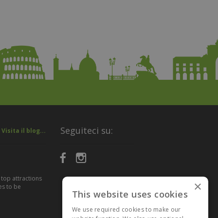
Seguiteci su:
Visita il blog...
 top attractions
×
es to be
This website uses cookies
We use required cookies to make our