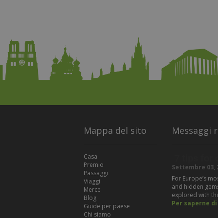
Mappa del sito
Messaggi r
Casa
7 tips for
Premio
Settembre 03, 
Passaggi
For Europe’s most
Viaggi
and hidden gems t
Merce
explored with thi
Blog
Per saperne di 
Guide per paese
Chi siamo