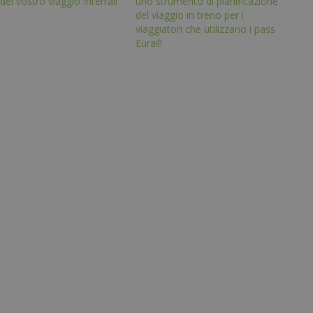
del vostro viaggio Interrail
uno strumento di pianificazione
del viaggio in treno per i
viaggiatori che utilizzano i pass
Eurail!