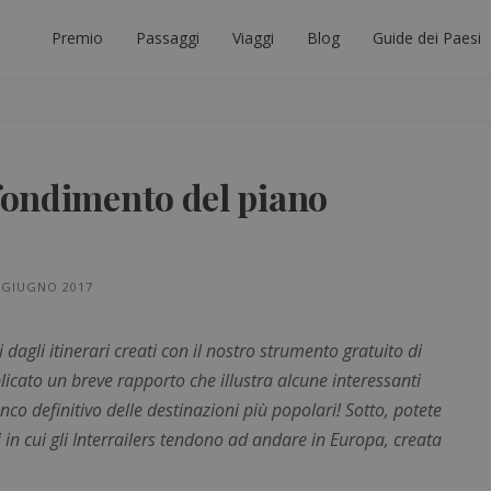
Premio
Passaggi
Viaggi
Blog
Guide dei Paesi
ORE INTERRAIL
ICARE IL VIAGGIO INTERRAIL PERFETTO.
fondimento del piano
 GIUGNO 2017
dagli itinerari creati con il nostro strumento gratuito di
licato un breve rapporto che illustra alcune interessanti
enco definitivo delle destinazioni più popolari! Sotto, potete
in cui gli Interrailers tendono ad andare in Europa, creata