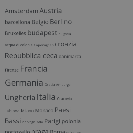
Austria
Amsterdam
Berlino
Belgio
barcellona
budapest
Bruxelles
bulgaria
croazia
acqua di colonia
Copenaghen
Repubblica ceca
danimarca
Francia
Firenze
Germania
Grecia
Amburgo
Italia
Ungheria
Cracovia
Paesi
Monaco
Milano
Lubiana
Bassi
Parigi
polonia
norvegia
oslo
praga
Roma
portogallo
salisburgo