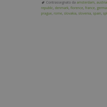
Contrassegnato da
amsterdam
,
austria
republic
,
denmark
,
florence
,
france
,
germa
prague
,
rome
,
slovakia
,
slovenia
,
spain
,
spl