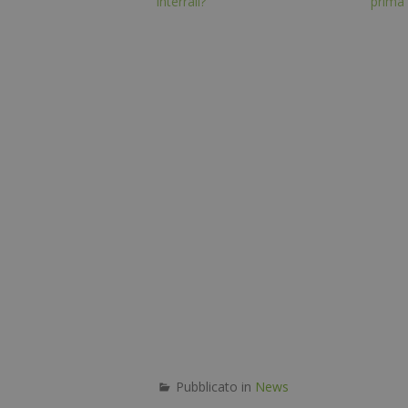
interrail?
prima 
Pubblicato in
News