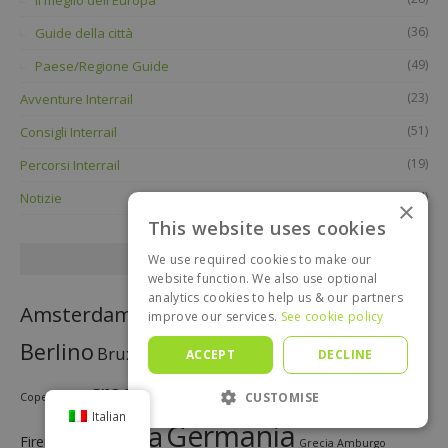
(36)
Guide della città
(49)
Paese/Regione Guide
(23)
Avventure Interrail
(51)
Consigli Interrail
(19)
Percorsi Interrail
(24)
Notizie
×
This website uses cookies
We use required cookies to make our
DESTINAZIONI
website function. We also use optional
analytics cookies to help us & our partners
Austria
Amsterdam
Belgio
barcellona
improve our services.
See cookie policy
budapest
Berlino
Bruxelles
ACCEPT
DECLINE
acqua di colonia
bulgaria
Repubblica ceca
croazia
danimarca
CUSTOMISE
Copenaghen
Italian
Francia
Germania
Firenze
Grecia
Amburgo