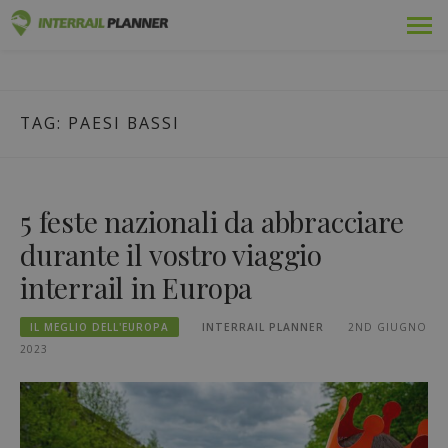
Vai
Premio
PIANIFICATORE INTERRAIL
al
I POST DEL BLOG PER AIUTARVI A PIANIFICARE IL VIAGGIO
contenuto
INTERRAIL PERFETTO.
Passaggi
TAG:
PAESI BASSI
Viaggi
Blog
5 feste nazionali da abbracciare
Guide dei Paesi
durante il vostro viaggio
interrail in Europa
Disconnettersi
IL MEGLIO DELL'EUROPA
INTERRAIL PLANNER
2ND GIUGNO
Pianificare un nuovo viaggio!
2023