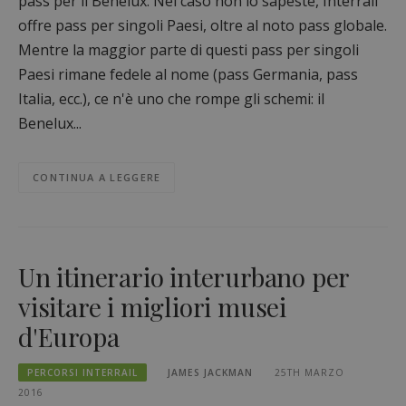
pass per il Benelux. Nel caso non lo sapeste, Interrail
offre pass per singoli Paesi, oltre al noto pass globale.
Mentre la maggior parte di questi pass per singoli
Paesi rimane fedele al nome (pass Germania, pass
Italia, ecc.), ce n'è uno che rompe gli schemi: il
Benelux...
CONTINUA A LEGGERE
Un itinerario interurbano per
visitare i migliori musei
d'Europa
PERCORSI INTERRAIL
JAMES JACKMAN
25TH MARZO
2016