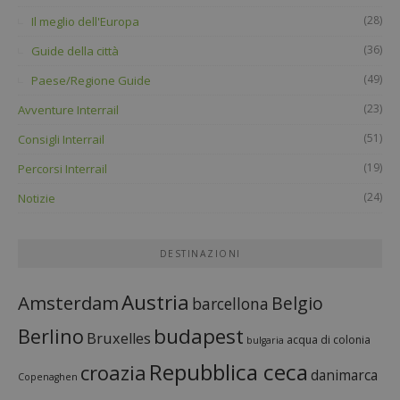
(28)
Il meglio dell'Europa
(36)
Guide della città
(49)
Paese/Regione Guide
(23)
Avventure Interrail
(51)
Consigli Interrail
(19)
Percorsi Interrail
(24)
Notizie
DESTINAZIONI
Austria
Amsterdam
Belgio
barcellona
budapest
Berlino
Bruxelles
acqua di colonia
bulgaria
Repubblica ceca
croazia
danimarca
Copenaghen