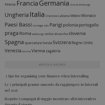
Francia
Germania
Firenze
Grecia
Amburgo
Italia
Ungheria
Monaco
Milano
Lubiana
Cracovia
Paesi Bassi
Parigi
polonia
portogallo
norvegia
oslo
praga
Roma
slovenia
serbia
slovacchia
salisburgo
Spagna
Svizzera
Regno Unito
spaccatura
Svezia
Venezia
Vienna
zagabria
verona
ARTICOLI RECENTI
7 tips for organising your finances when Interrailing
Le 7 principali gemme nascoste da raggiungere in Interrail
nel 2025
Scoprire i compagni di viaggio: incontrare altri interrailers
durante il viaggio