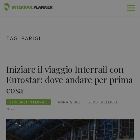
Vai
Premio
PIANIFICATORE INTERRAIL
al
I POST DEL BLOG PER AIUTARVI A PIANIFICARE IL VIAGGIO
contenuto
INTERRAIL PERFETTO.
Passaggi
TAG:
PARIGI
Viaggi
Blog
Iniziare il viaggio Interrail con
Guide dei Paesi
Eurostar: dove andare per prima
cosa
Disconnettersi
PERCORSI INTERRAIL
ANNA GIBBS
23RD DICEMBRE
Pianificare un nuovo viaggio!
2022