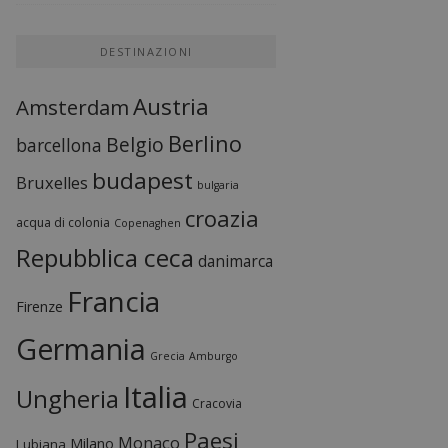
DESTINAZIONI
Austria
Amsterdam
Berlino
Belgio
barcellona
budapest
Bruxelles
bulgaria
croazia
acqua di colonia
Copenaghen
Repubblica ceca
danimarca
Francia
Firenze
Germania
Grecia
Amburgo
Italia
Ungheria
Cracovia
Paesi
Monaco
Milano
Lubiana