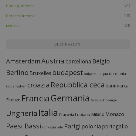
(51)
Consigli Interrail
(19)
Percorsi Interrail
(24)
Notizie
DESTINAZIONI
Austria
Amsterdam
Belgio
barcellona
budapest
Berlino
Bruxelles
acqua di colonia
bulgaria
Repubblica ceca
croazia
danimarca
Copenaghen
Francia
Germania
Firenze
Grecia
Amburgo
Italia
Ungheria
Monaco
Milano
Lubiana
Cracovia
Paesi Bassi
Parigi
polonia
portogallo
norvegia
oslo