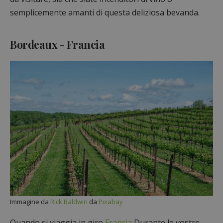
semplicemente amanti di questa deliziosa bevanda.
Bordeaux - Francia
Immagine da
Rick Baldwin
da
Pixabay
Quando si viaggia in giro
Francia
Durante le vostre