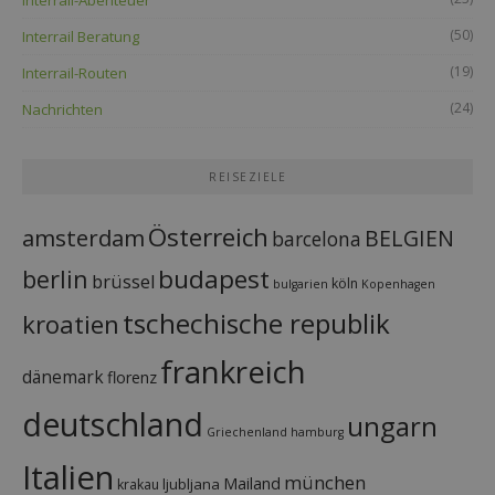
(50)
Interrail Beratung
(19)
Interrail-Routen
(24)
Nachrichten
REISEZIELE
Österreich
amsterdam
BELGIEN
barcelona
budapest
berlin
brüssel
köln
bulgarien
Kopenhagen
tschechische republik
kroatien
frankreich
dänemark
florenz
deutschland
ungarn
Griechenland
hamburg
Italien
münchen
Mailand
ljubljana
krakau