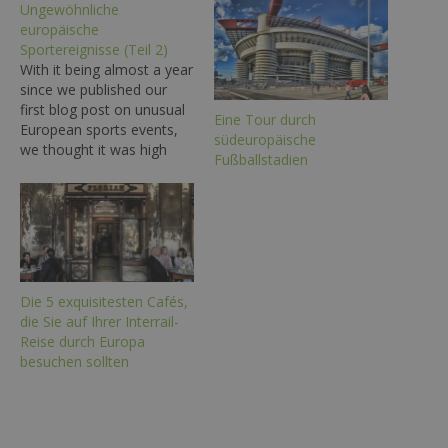
Ungewöhnliche
europäische
Sportereignisse (Teil 2)
With it being almost a year
since we published our
first blog post on unusual
Eine Tour durch
European sports events,
südeuropäische
we thought it was high
Fußballstadien
time to get into gear and
write part two! After
drawing your attention to
some of Europe’s greatest
spectacles, Calcio Storico,
Palio di Siena and La
Regate…
Die 5 exquisitesten Cafés,
die Sie auf Ihrer Interrail-
Reise durch Europa
besuchen sollten