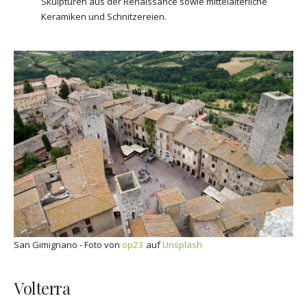
Skulpturen aus der Renaissance sowie mittelalterliche
Keramiken und Schnitzereien.
San Gimignano - Foto von
op23
auf
Unsplash
Volterra