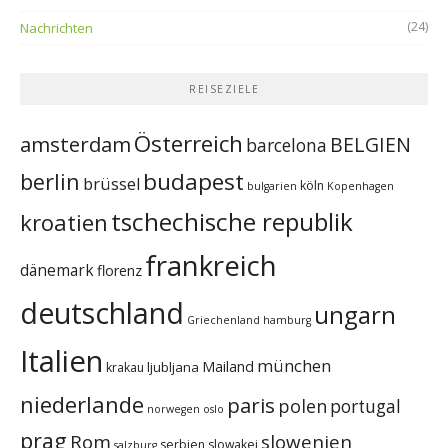
(24)
Nachrichten
REISEZIELE
Österreich
amsterdam
BELGIEN
barcelona
budapest
berlin
brüssel
köln
bulgarien
Kopenhagen
tschechische republik
kroatien
frankreich
dänemark
florenz
deutschland
ungarn
Griechenland
hamburg
Italien
münchen
Mailand
ljubljana
krakau
niederlande
paris
polen
portugal
norwegen
oslo
prag
Rom
slowenien
serbien
slowakei
salzburg