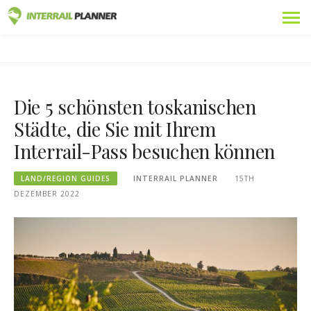
Zum
Prämie
INTERRAIL PLANER
Inhalt
BLOGBEITRÄGE, DIE IHNEN HELFEN, DIE PERFEKTE
springen
INTERRAIL-REISE ZU PLANEN.
Pässe
Die 5 schönsten toskanischen
Fahrten
Städte, die Sie mit Ihrem
Blog
Interrail-Pass besuchen können
Länder-Führer
LAND/REGION GUIDES
INTERRAIL PLANNER
15TH
DEZEMBER 2022
Abmelden
Neue Reise planen!