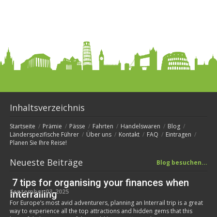
Inhaltsverzeichnis
Startseite
Prämie
Pässe
Fahrten
Handelswaren
Blog
Länderspezifische Führer
Über uns
Kontakt
FAQ
Eintragen
Planen Sie Ihre Reise!
Neueste Beiträge
Blog besuchen...
7 tips for organising your finances when
September 03, 2025
Interrailing
For Europe’s most avid adventurers, planning an Interrail trip is a great
way to experience all the top attractions and hidden gems that this