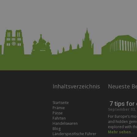
Inhaltsverzeichnis
Neueste Be
Startseite
7 tips for
Prämie
September 03, 
Pässe
For Europe’s most
Fahrten
and hidden gems t
Handelswaren
explored with thi
Blog
Mehr sehen...
Länderspezifische Führer