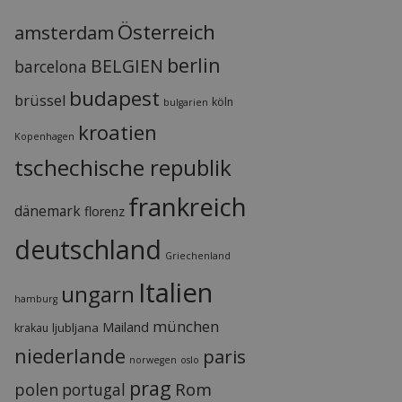
Österreich
amsterdam
berlin
BELGIEN
barcelona
budapest
brüssel
köln
bulgarien
kroatien
Kopenhagen
tschechische republik
frankreich
dänemark
florenz
deutschland
Griechenland
Italien
ungarn
hamburg
münchen
Mailand
ljubljana
krakau
niederlande
paris
norwegen
oslo
prag
Rom
polen
portugal