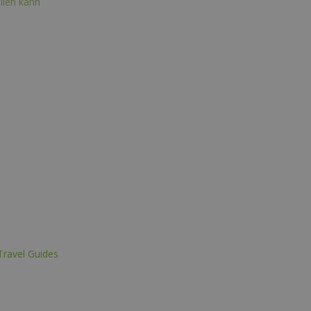
ailen kann
ravel Guides