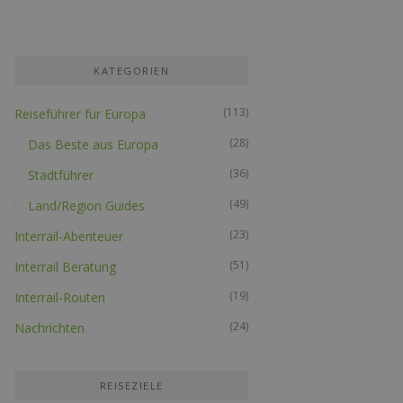
KATEGORIEN
(113)
Reiseführer für Europa
(28)
Das Beste aus Europa
(36)
Stadtführer
(49)
Land/Region Guides
(23)
Interrail-Abenteuer
(51)
Interrail Beratung
(19)
Interrail-Routen
(24)
Nachrichten
REISEZIELE