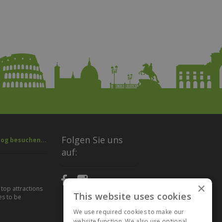
Folgen Sie uns
log besuchen...
auf:
×
 top attractions
This website uses cookies
es to be
We use required cookies to make our
website function. We also use optional