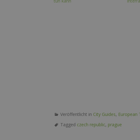
tun kann
interr
Veröffentlicht in
City Guides
,
European T
Tagged
czech republic
,
prague