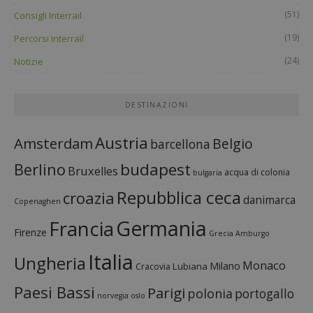
(51)
Consigli Interrail
(19)
Percorsi Interrail
(24)
Notizie
DESTINAZIONI
Austria
Amsterdam
Belgio
barcellona
budapest
Berlino
Bruxelles
acqua di colonia
bulgaria
Repubblica ceca
croazia
danimarca
Copenaghen
Francia
Germania
Firenze
Grecia
Amburgo
Italia
Ungheria
Monaco
Milano
Lubiana
Cracovia
Paesi Bassi
Parigi
polonia
portogallo
norvegia
oslo