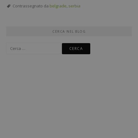
Contrassegnato da
belgrade
,
serbia
CERCA NEL BLOG
Ricerca
per: