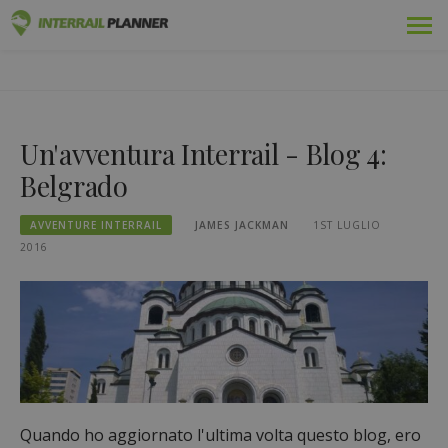
Vai
Premio
PIANIFICATORE INTERRAIL
al
I POST DEL BLOG PER AIUTARVI A PIANIFICARE IL VIAGGIO
contenuto
INTERRAIL PERFETTO.
Passaggi
Un'avventura Interrail - Blog 4:
Viaggi
Belgrado
Blog
AVVENTURE INTERRAIL
JAMES JACKMAN
1ST LUGLIO
Guide dei Paesi
2016
Accedi
Pianificare un nuovo viaggio!
Quando ho aggiornato l'ultima volta questo blog, ero