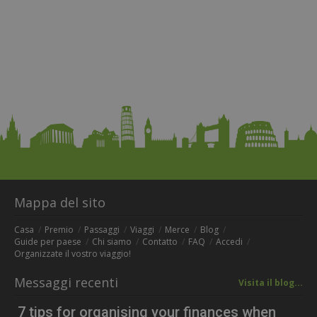
Mappa del sito
Casa
Premio
Passaggi
Viaggi
Merce
Blog
Guide per paese
Chi siamo
Contatto
FAQ
Accedi
Organizzate il vostro viaggio!
Messaggi recenti
Visita il blog...
7 tips for organising your finances when