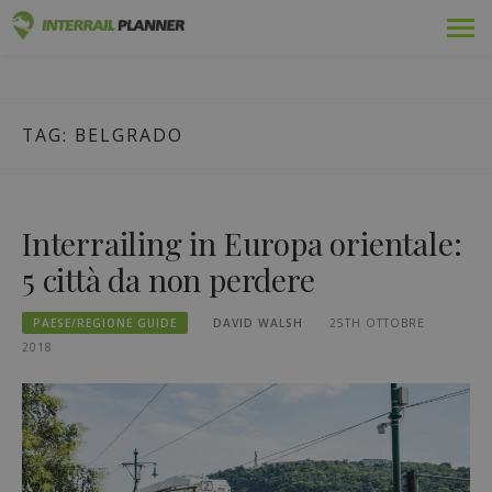
Vai
Premio
PIANIFICATORE INTERRAIL
al
I POST DEL BLOG PER AIUTARVI A PIANIFICARE IL VIAGGIO
contenuto
INTERRAIL PERFETTO.
Passaggi
TAG:
BELGRADO
Viaggi
Blog
Interrailing in Europa orientale:
Guide dei Paesi
5 città da non perdere
Accedi
PAESE/REGIONE GUIDE
DAVID WALSH
25TH OTTOBRE
2018
Pianificare un nuovo viaggio!