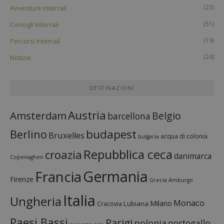
(23)
Avventure Interrail
(51)
Consigli Interrail
(19)
Percorsi Interrail
(24)
Notizie
DESTINAZIONI
Austria
Amsterdam
Belgio
barcellona
budapest
Berlino
Bruxelles
acqua di colonia
bulgaria
Repubblica ceca
croazia
danimarca
Copenaghen
Francia
Germania
Firenze
Grecia
Amburgo
Italia
Ungheria
Monaco
Milano
Lubiana
Cracovia
Paesi Bassi
Parigi
polonia
portogallo