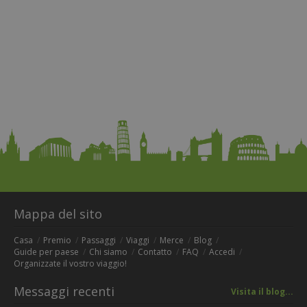
Mappa del sito
Casa
Premio
Passaggi
Viaggi
Merce
Blog
Guide per paese
Chi siamo
Contatto
FAQ
Accedi
Organizzate il vostro viaggio!
Messaggi recenti
Visita il blog...