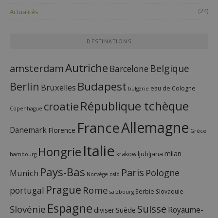
(24)
Actualités
DESTINATIONS
Autriche
amsterdam
Belgique
Barcelone
Budapest
Berlin
Bruxelles
eau de Cologne
bulgarie
République tchèque
croatie
Copenhague
France
Allemagne
Danemark
Florence
Grèce
Italie
Hongrie
milan
ljubljana
krakow
hambourg
Pays-Bas
Paris
Pologne
Munich
Norvège
oslo
Prague
Rome
portugal
Serbie
Slovaquie
salzbourg
Espagne
Suisse
Slovénie
Royaume-
diviser
Suède