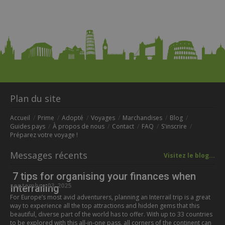
Plan du site
Accueil
Prime
Adopté
Voyages
Marchandises
Blog
Guides pays
À propos de nous
Contact
FAQ
S'inscrire
Préparez votre voyage !
Messages récents
Visitez le blog...
7 tips for organising your finances when
septembre 03, 2025
Interrailing
For Europe’s most avid adventurers, planning an Interrail trip is a great
way to experience all the top attractions and hidden gems that this
beautiful, diverse part of the world has to offer. With up to 33 countries
to be explored with this all-in-one pass, all corners of the continent can