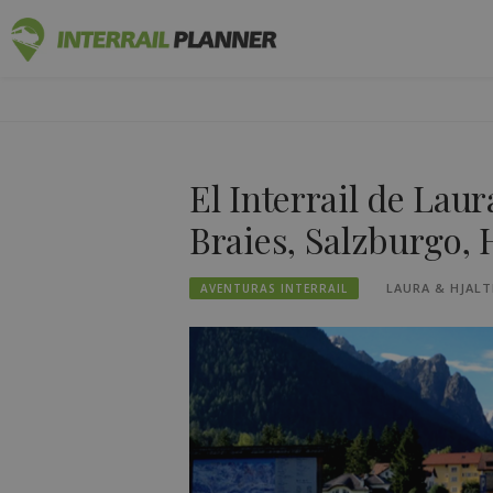
Ir
PLANIFICA
al
ENTRADAS DE BLOG QUE LE AYUDARÁN A P
contenido
El Interrail de Laur
Braies, Salzburgo, H
LAURA & HJALT
AVENTURAS INTERRAIL