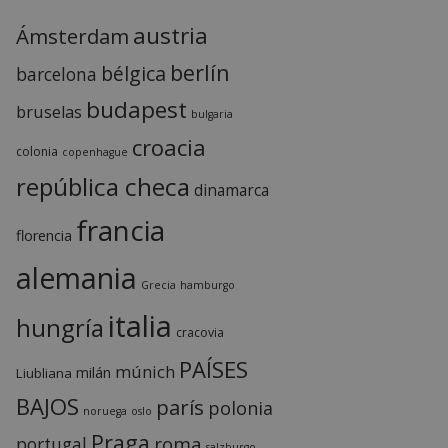
austria
Ámsterdam
berlín
bélgica
barcelona
budapest
bruselas
bulgaria
croacia
colonia
copenhague
república checa
dinamarca
francia
florencia
alemania
Grecia
hamburgo
italia
hungría
cracovia
PAÍSES
múnich
milán
Liubliana
BAJOS
parís
polonia
noruega
oslo
Praga
roma
portugal
salzburgo