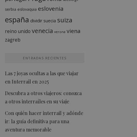
eslovenia
serbia
eslovaquia
españa
suiza
dividir
suecia
venecia
viena
reino unido
verona
zagreb
ENTRADAS RECIENTES
Las 7 joyas ocultas a las que viajar
en Interrail en 2025
Descubra a otros viajeros: conozca
a otros interraíles en su viaje
Con quién hacer interrail y adónde
ir: la guía definitiva para una
aventura memorable