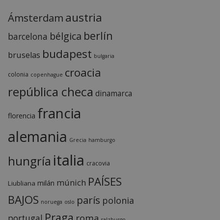
austria
Ámsterdam
berlín
bélgica
barcelona
budapest
bruselas
bulgaria
croacia
colonia
copenhague
república checa
dinamarca
francia
florencia
alemania
Grecia
hamburgo
italia
hungría
cracovia
PAÍSES
múnich
milán
Liubliana
BAJOS
parís
polonia
noruega
oslo
Praga
roma
portugal
salzburgo