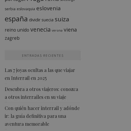
eslovenia
serbia
eslovaquia
españa
suiza
dividir
suecia
venecia
viena
reino unido
verona
zagreb
ENTRADAS RECIENTES
Las 7 joyas ocultas a las que viajar
en Interrail en 2025
Descubra a otros viajeros: conozca
a otros interraíles en su viaje
Con quién hacer interrail y adónde
ir: la guía definitiva para una
aventura memorable