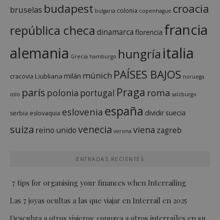
budapest
croacia
bruselas
colonia
bulgaria
copenhague
francia
república checa
dinamarca
florencia
italia
alemania
hungría
Grecia
hamburgo
PAÍSES BAJOS
múnich
milán
Liubliana
cracovia
noruega
Praga
parís
roma
polonia
portugal
oslo
salzburgo
españa
eslovenia
dividir
suecia
serbia
eslovaquia
suiza
venecia
viena
reino unido
zagreb
verona
ENTRADAS RECIENTES
7 tips for organising your finances when Interrailing
Las 7 joyas ocultas a las que viajar en Interrail en 2025
Descubra a otros viajeros: conozca a otros interraíles en su