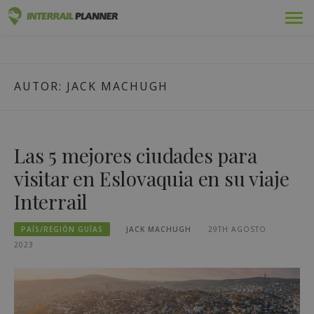
Ir
Premium
PLANIFICADOR DE
al
ENTRADAS DE BLOG QUE LE AYUDARÁN A PLANIFICAR EL
contenido
VIAJE INTERRAIL PERFECTO.
INTERRAIL
Pases
AUTOR:
JACK MACHUGH
Viajes
Blog
Las 5 mejores ciudades para
Guías de países
visitar en Eslovaquia en su viaje
Interrail
Cerrar sesión
PAÍS/REGIÓN GUÍAS
JACK MACHUGH
29TH AGOSTO
Planifique un nuevo viaje
2023