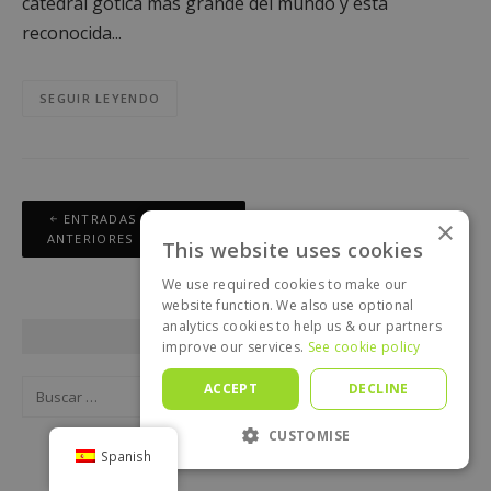
catedral gótica más grande del mundo y está
reconocida...
SEGUIR LEYENDO
Navegación
ENTRADAS
×
de
ANTERIORES
This website uses cookies
entradas
We use required cookies to make our
website function. We also use optional
analytics cookies to help us & our partners
BUSCAR EN EL BLOG
improve our services.
See cookie policy
Buscar:
ACCEPT
DECLINE
CUSTOMISE
Spanish