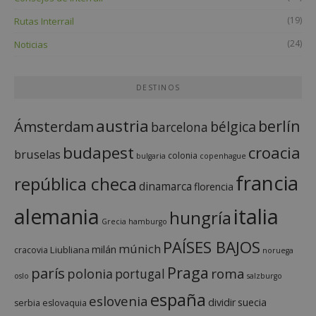
(19)
Rutas Interrail
(24)
Noticias
DESTINOS
austria
berlín
Ámsterdam
bélgica
barcelona
budapest
croacia
bruselas
colonia
bulgaria
copenhague
francia
república checa
dinamarca
florencia
italia
alemania
hungría
Grecia
hamburgo
PAÍSES BAJOS
múnich
milán
Liubliana
cracovia
noruega
Praga
parís
roma
polonia
portugal
oslo
salzburgo
españa
eslovenia
dividir
suecia
serbia
eslovaquia