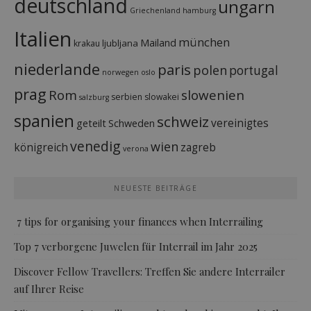
deutschland
ungarn
Griechenland
hamburg
Italien
münchen
Mailand
ljubljana
krakau
niederlande
paris
polen
portugal
norwegen
oslo
prag
Rom
slowenien
serbien
slowakei
salzburg
spanien
schweiz
vereinigtes
geteilt
Schweden
venedig
wien
königreich
zagreb
verona
NEUESTE BEITRÄGE
7 tips for organising your finances when Interrailing
Top 7 verborgene Juwelen für Interrail im Jahr 2025
Discover Fellow Travellers: Treffen Sie andere Interrailer
auf Ihrer Reise