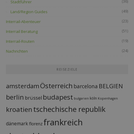
(36)
Stadtführer
(49)
Land/Region Guides
(23)
Interrail-Abenteuer
(51)
Interrail Beratung
(19)
Interrail-Routen
(24)
Nachrichten
REISEZIELE
Österreich
amsterdam
BELGIEN
barcelona
budapest
berlin
brüssel
köln
bulgarien
Kopenhagen
tschechische republik
kroatien
frankreich
dänemark
florenz