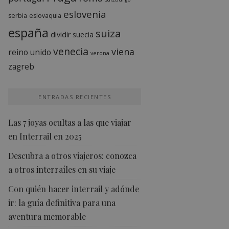
eslovenia
serbia
eslovaquia
españa
suiza
dividir
suecia
venecia
viena
reino unido
verona
zagreb
ENTRADAS RECIENTES
Las 7 joyas ocultas a las que viajar
en Interrail en 2025
Descubra a otros viajeros: conozca
a otros interraíles en su viaje
Con quién hacer interrail y adónde
ir: la guía definitiva para una
aventura memorable