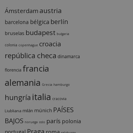
austria
Ámsterdam
berlín
bélgica
barcelona
budapest
bruselas
bulgaria
croacia
colonia
copenhague
república checa
dinamarca
francia
florencia
alemania
Grecia
hamburgo
italia
hungría
cracovia
PAÍSES
múnich
milán
Liubliana
BAJOS
parís
polonia
noruega
oslo
Praga
roma
portugal
salzburgo