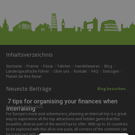
Inhaltsverzeichnis
Startseite
Prämie
Pässe
Fahrten
Handelswaren
Blog
Länderspezifische Führer
Über uns
Kontakt
FAQ
Eintragen
Planen Sie Ihre Reise!
Neueste Beiträge
Blog besuchen...
7 tips for organising your finances when
September 03, 2025
Interrailing
For Europe’s most avid adventurers, planning an Interrail trip is a great
way to experience all the top attractions and hidden gems that this
beautiful, diverse part of the world has to offer. With up to 33 countries
to be explored with this all-in-one pass, all corners of the continent can
be traversed with ease,…