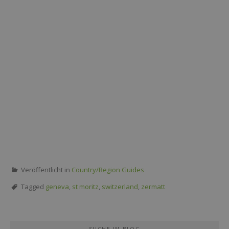
Veröffentlicht in
Country/Region Guides
Tagged
geneva
,
st moritz
,
switzerland
,
zermatt