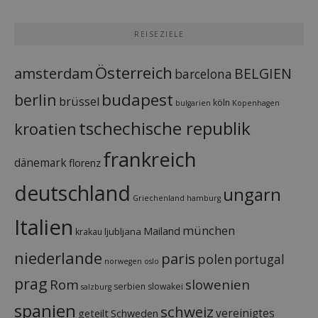
REISEZIELE
Österreich
amsterdam
BELGIEN
barcelona
budapest
berlin
brüssel
köln
bulgarien
Kopenhagen
tschechische republik
kroatien
frankreich
dänemark
florenz
deutschland
ungarn
Griechenland
hamburg
Italien
münchen
Mailand
ljubljana
krakau
niederlande
paris
polen
portugal
norwegen
oslo
prag
Rom
slowenien
serbien
slowakei
salzburg
spanien
schweiz
vereinigtes
geteilt
Schweden