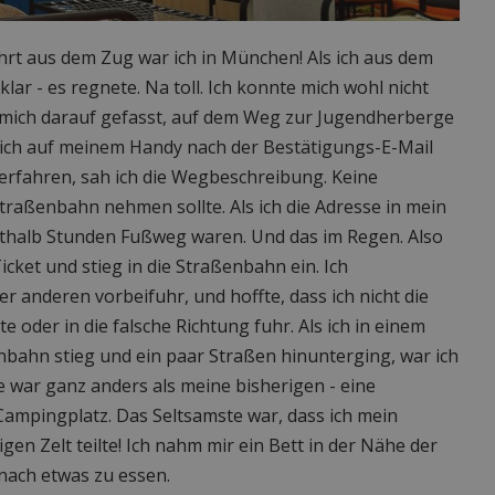
rt aus dem Zug war ich in München! Als ich aus dem
lar - es regnete. Na toll. Ich konnte mich wohl nicht
h mich darauf gefasst, auf dem Weg zur Jugendherberge
 ich auf meinem Handy nach der Bestätigungs-E-Mail
 erfahren, sah ich die Wegbeschreibung. Keine
traßenbahn nehmen sollte. Als ich die Adresse in mein
rthalb Stunden Fußweg waren. Und das im Regen. Also
cket und stieg in die Straßenbahn ein. Ich
er anderen vorbeifuhr, und hoffte, dass ich nicht die
oder in die falsche Richtung fuhr. Als ich in einem
bahn stieg und ein paar Straßen hinunterging, war ich
ar ganz anders als meine bisherigen - eine
mpingplatz. Das Seltsamste war, dass ich mein
gen Zelt teilte! Ich nahm mir ein Bett in der Nähe der
nach etwas zu essen.