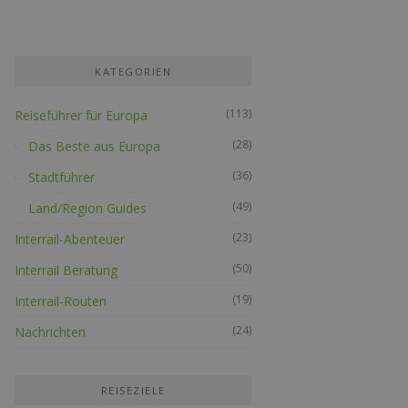
KATEGORIEN
(113)
Reiseführer für Europa
(28)
Das Beste aus Europa
(36)
Stadtführer
(49)
Land/Region Guides
(23)
Interrail-Abenteuer
(50)
Interrail Beratung
(19)
Interrail-Routen
(24)
Nachrichten
REISEZIELE