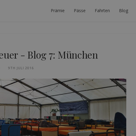
Prämie
Pässe
Fahrten
Blog
 PLANER
ERFEKTE INTERRAIL-REISE ZU PLANEN.
teuer - Blog 7: München
N
9TH JULI 2016