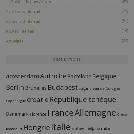
(49)
Guides de pays/région
(23)
Aventures Interrail
(51)
Conseils d'Interrail
(19)
Routes interrail
(24)
Actualités
DESTINATIONS
Autriche
amsterdam
Belgique
Barcelone
Budapest
Berlin
Bruxelles
eau de Cologne
bulgarie
République tchèque
croatie
Copenhague
France
Allemagne
Danemark
Florence
Grèce
Italie
Hongrie
milan
ljubljana
krakow
hambourg