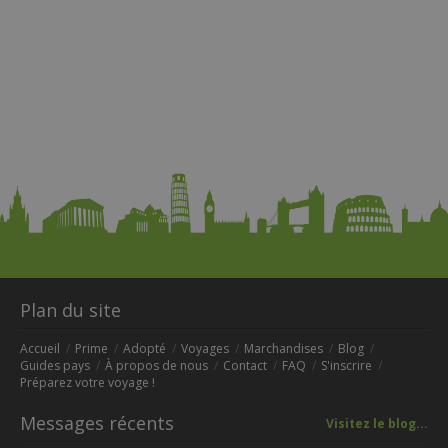
Plan du site
Accueil
Prime
Adopté
Voyages
Marchandises
Blog
Guides pays
À propos de nous
Contact
FAQ
S'inscrire
Préparez votre voyage !
Messages récents
Visitez le blog...