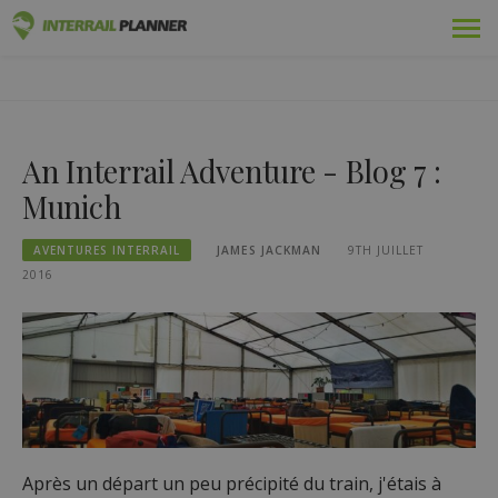
Skip
Prime
PLANIFICATEUR INTERRAIL
to
DES ARTICLES DE BLOG POUR VOUS AIDER À PLANIFIER LE
content
VOYAGE INTERRAIL PARFAIT.
Adopté
An Interrail Adventure - Blog 7 :
Voyages
Munich
Blog
AVENTURES INTERRAIL
JAMES JACKMAN
9TH JUILLET
Guides pays
2016
Se connecter
Planifiez un nouveau voyage !
Après un départ un peu précipité du train, j'étais à