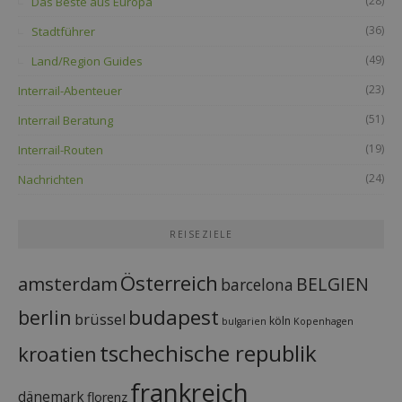
(28)
Das Beste aus Europa
(36)
Stadtführer
(49)
Land/Region Guides
(23)
Interrail-Abenteuer
(51)
Interrail Beratung
(19)
Interrail-Routen
(24)
Nachrichten
REISEZIELE
Österreich
amsterdam
BELGIEN
barcelona
budapest
berlin
brüssel
köln
bulgarien
Kopenhagen
tschechische republik
kroatien
frankreich
dänemark
florenz