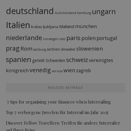
deutschland
ungarn
Griechenland
hamburg
Italien
münchen
Mailand
ljubljana
krakau
niederlande
paris
polen
portugal
norwegen
oslo
prag
Rom
slowenien
serbien
slowakei
salzburg
spanien
schweiz
vereinigtes
geteilt
Schweden
venedig
wien
königreich
zagreb
verona
NEUESTE BEITRÄGE
7 tips for organising your finances when Interrailing
Top 7 verborgene Juwelen für Interrail im Jahr 2025
Discover Fellow Travellers: Treffen Sie andere Interrailer
auf Ihrer Reise