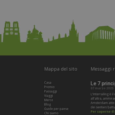
Mappa del sito
Messaggi r
Casa
Le 7 princ
Premio
07 marzo 2025
Passaggi
L'Interrailing è 
Viaggi
all'altra, ammir
Merce
Amsterdam attiran
Blog
dei sentieri battut
Guide per paese
Per saperne di 
Chi siamo