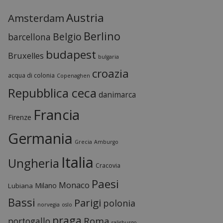
Austria
Amsterdam
Berlino
Belgio
barcellona
budapest
Bruxelles
bulgaria
croazia
acqua di colonia
Copenaghen
Repubblica ceca
danimarca
Francia
Firenze
Germania
Grecia
Amburgo
Italia
Ungheria
Cracovia
Paesi
Monaco
Milano
Lubiana
Bassi
Parigi
polonia
norvegia
oslo
praga
Roma
portogallo
salisburgo