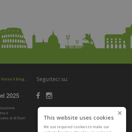
Seguiteci su:
Visita il blog...
nel 2025
stinazione
×
Roma e
This website uses cookies
vano al di fuori
We use required cookies to make our