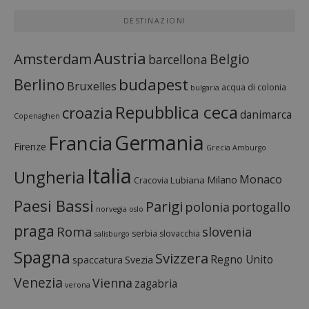
DESTINAZIONI
Austria
Amsterdam
Belgio
barcellona
budapest
Berlino
Bruxelles
acqua di colonia
bulgaria
Repubblica ceca
croazia
danimarca
Copenaghen
Francia
Germania
Firenze
Grecia
Amburgo
Italia
Ungheria
Monaco
Milano
Lubiana
Cracovia
Paesi Bassi
Parigi
polonia
portogallo
norvegia
oslo
praga
Roma
slovenia
serbia
slovacchia
salisburgo
Spagna
Svizzera
Regno Unito
spaccatura
Svezia
Venezia
Vienna
zagabria
verona