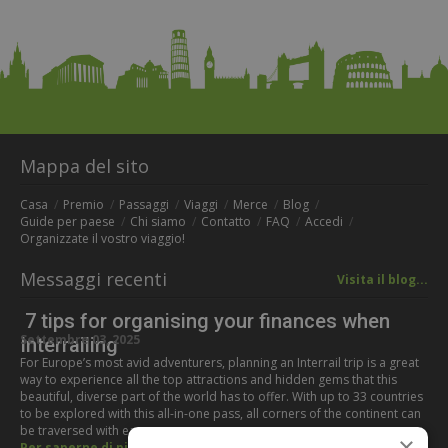
Mappa del sito
Casa
Premio
Passaggi
Viaggi
Merce
Blog
Guide per paese
Chi siamo
Contatto
FAQ
Accedi
Organizzate il vostro viaggio!
Messaggi recenti
Visita il blog...
7 tips for organising your finances when
Settembre 03, 2025
Interrailing
For Europe’s most avid adventurers, planning an Interrail trip is a great
way to experience all the top attractions and hidden gems that this
beautiful, diverse part of the world has to offer. With up to 33 countries
to be explored with this all-in-one pass, all corners of the continent can
be traversed with ease,…
×
Per saperne di più...