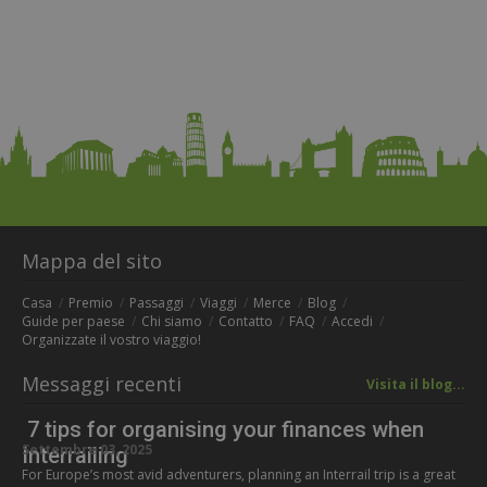
Mappa del sito
Casa
Premio
Passaggi
Viaggi
Merce
Blog
Guide per paese
Chi siamo
Contatto
FAQ
Accedi
Organizzate il vostro viaggio!
Messaggi recenti
Visita il blog...
7 tips for organising your finances when
Settembre 03, 2025
Interrailing
For Europe’s most avid adventurers, planning an Interrail trip is a great