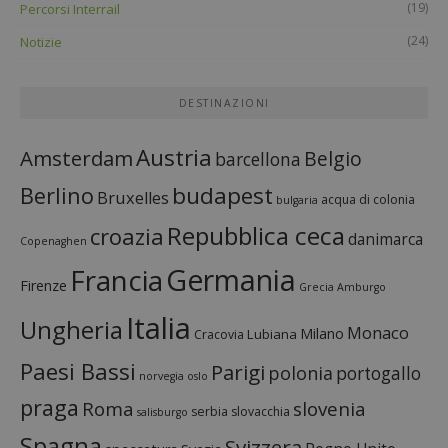
(19)
Percorsi Interrail
(24)
Notizie
DESTINAZIONI
Austria
Amsterdam
Belgio
barcellona
budapest
Berlino
Bruxelles
acqua di colonia
bulgaria
Repubblica ceca
croazia
danimarca
Copenaghen
Francia
Germania
Firenze
Grecia
Amburgo
Italia
Ungheria
Monaco
Milano
Lubiana
Cracovia
Paesi Bassi
Parigi
polonia
portogallo
norvegia
oslo
praga
Roma
slovenia
serbia
slovacchia
salisburgo
Spagna
Svizzera