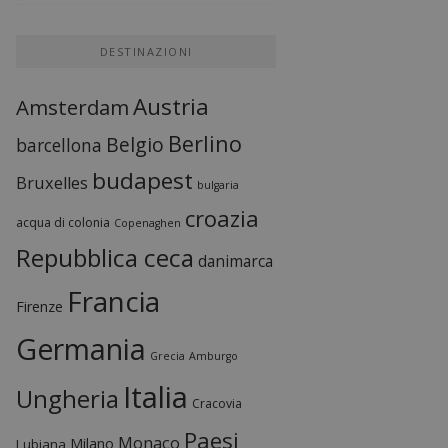
DESTINAZIONI
Austria
Amsterdam
Berlino
Belgio
barcellona
budapest
Bruxelles
bulgaria
croazia
acqua di colonia
Copenaghen
Repubblica ceca
danimarca
Francia
Firenze
Germania
Grecia
Amburgo
Italia
Ungheria
Cracovia
Paesi
Monaco
Milano
Lubiana