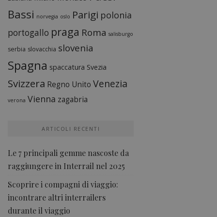
Bassi
Parigi
polonia
norvegia
oslo
praga
Roma
portogallo
salisburgo
slovenia
serbia
slovacchia
Spagna
spaccatura
Svezia
Svizzera
Venezia
Regno Unito
Vienna
zagabria
verona
ARTICOLI RECENTI
Le 7 principali gemme nascoste da
raggiungere in Interrail nel 2025
Scoprire i compagni di viaggio:
incontrare altri interrailers
durante il viaggio