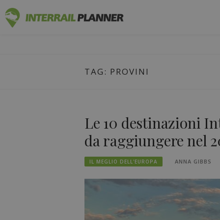
Vai
PIANIFICAT
al
I POST DEL BLOG PER AIUTARVI A PIANIF
contenuto
TAG:
PROVINI
Le 10 destinazioni Int
da raggiungere nel 2
ANNA GIBBS
IL MEGLIO DELL'EUROPA