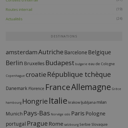
(19)
Routes interrail
(24)
Actualités
DESTINATIONS
Autriche
amsterdam
Belgique
Barcelone
Budapest
Berlin
Bruxelles
eau de Cologne
bulgarie
République tchèque
croatie
Copenhague
France
Allemagne
Danemark
Florence
Grèce
Italie
Hongrie
milan
ljubljana
krakow
hambourg
Pays-Bas
Paris
Pologne
Munich
Norvège
oslo
Prague
Rome
portugal
Serbie
Slovaquie
salzbourg