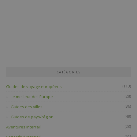
CATÉGORIES
(113)
Guides de voyage européens
(28)
Le meilleur de l'Europe
(36)
Guides des villes
(49)
Guides de pays/région
(23)
Aventures Interrail
(51)
Conseils d'Interrail