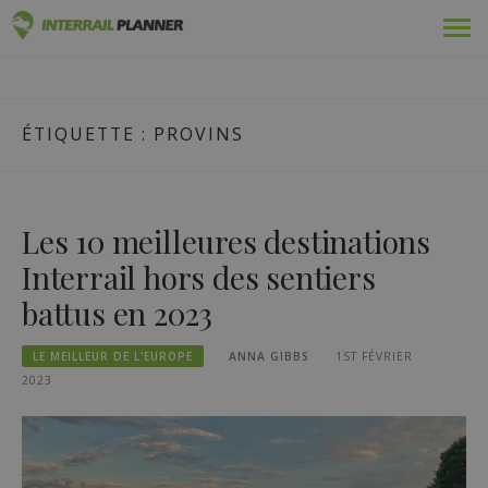
Skip
Prime
PLANIFICATEUR INTERRAIL
to
DES ARTICLES DE BLOG POUR VOUS AIDER À PLANIFIER LE
content
VOYAGE INTERRAIL PARFAIT.
Adopté
ÉTIQUETTE :
PROVINS
Voyages
Blog
Les 10 meilleures destinations
Guides pays
Interrail hors des sentiers
battus en 2023
Se connecter
LE MEILLEUR DE L'EUROPE
ANNA GIBBS
1ST FÉVRIER
Planifiez un nouveau voyage !
2023