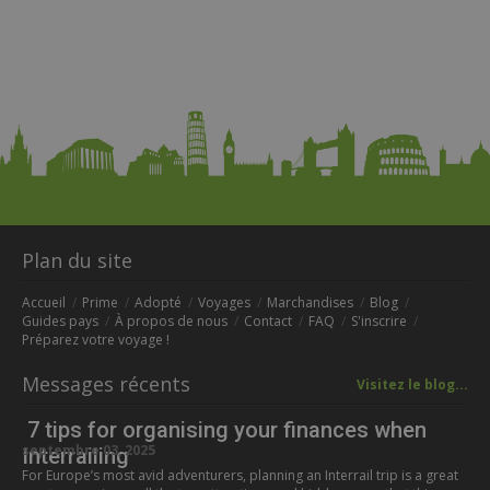
Plan du site
Accueil
Prime
Adopté
Voyages
Marchandises
Blog
Guides pays
À propos de nous
Contact
FAQ
S'inscrire
Préparez votre voyage !
Messages récents
Visitez le blog...
7 tips for organising your finances when
septembre 03, 2025
Interrailing
For Europe’s most avid adventurers, planning an Interrail trip is a great